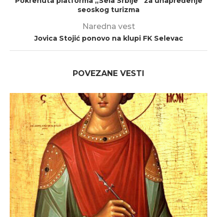
Pokrenuta platforma „Sela Srbije” za unapređenje
seoskog turizma
Naredna vest
Jovica Stojić ponovo na klupi FK Selevac
POVEZANE VESTI