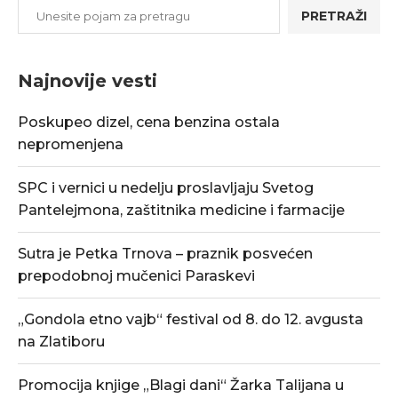
PRETRAŽI
Najnovije vesti
Poskupeo dizel, cena benzina ostala
nepromenjena
SPC i vernici u nedelju proslavljaju Svetog
Pantelejmona, zaštitnika medicine i farmacije
Sutra je Petka Trnova – praznik posvećen
prepodobnoj mučenici Paraskevi
„Gondola etno vajb“ festival od 8. do 12. avgusta
na Zlatiboru
Promocija knjige „Blagi dani“ Žarka Talijana u