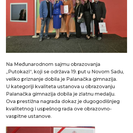
Na Međunarodnom sajmu obrazovanja
„Putokazi“, koji se održava 19. put u Novom Sadu,
veliko priznanje dobila je Palanačka gimnazija.
U kategoriji kvaliteta ustanova u obrazovanju
Palanačka gimnazija dobila je zlatnu medalju.
Ova prestižna nagrada dokaz je dugogodišnjeg
kvalitetnog i uspešnog rada ove obrazovno-
vaspitne ustanove.