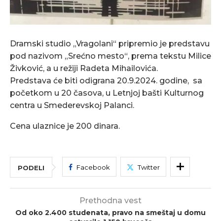
Dramski studio „Vragolani“ pripremio je predstavu
pod nazivom „Srećno mesto“, prema tekstu Milice
Živković, a u režiji Radeta Mihailovića.
Predstava će biti odigrana 20.9.2024. godine, sa
početkom u 20 časova, u Letnjoj bašti Kulturnog
centra u Smederevskoj Palanci.
Cena ulaznice je 200 dinara.
Facebook
Twitter
PODELI
Prethodna vest
Od oko 2.400 studenata, pravo na smeštaj u domu