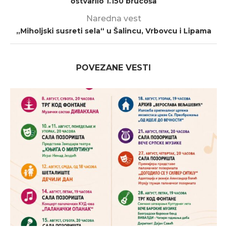
ostvarilo 1.150 brucoša
Naredna vest
„Miholjski susreti sela“ u Šalincu, Vrbovcu i Lipama
POVEZANE VESTI