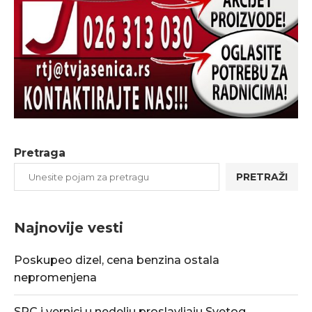
Pretraga
PRETRAŽI
Najnovije vesti
Poskupeo dizel, cena benzina ostala
nepromenjena
SPC i vernici u nedelju proslavljaju Svetog