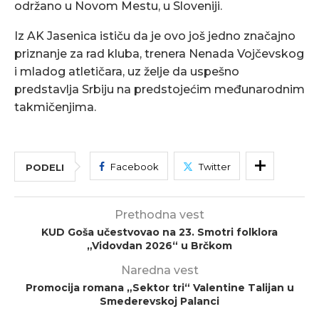
održano u Novom Mestu, u Sloveniji.
Iz AK Jasenica ističu da je ovo još jedno značajno
priznanje za rad kluba, trenera Nenada Vojčevskog
i mladog atletičara, uz želje da uspešno
predstavlja Srbiju na predstojećim međunarodnim
takmičenjima.
Facebook
Twitter
PODELI
Prethodna vest
KUD Goša učestvovao na 23. Smotri folklora
„Vidovdan 2026“ u Brčkom
Naredna vest
Promocija romana „Sektor tri“ Valentine Talijan u
Smederevskoj Palanci