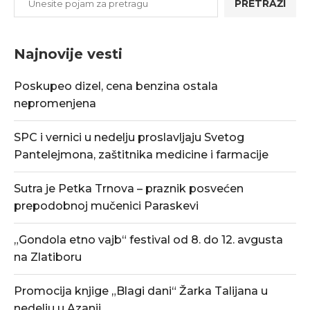
PRETRAŽI
Najnovije vesti
Poskupeo dizel, cena benzina ostala
nepromenjena
SPC i vernici u nedelju proslavljaju Svetog
Pantelejmona, zaštitnika medicine i farmacije
Sutra je Petka Trnova – praznik posvećen
prepodobnoj mučenici Paraskevi
„Gondola etno vajb“ festival od 8. do 12. avgusta
na Zlatiboru
Promocija knjige „Blagi dani“ Žarka Talijana u
nedelju u Azanji