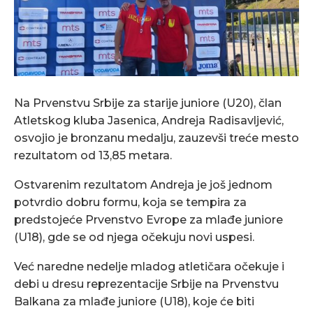
Na Prvenstvu Srbije za starije juniore (U20), član
Atletskog kluba Jasenica, Andreja Radisavljević,
osvojio je bronzanu medalju, zauzevši treće mesto
rezultatom od 13,85 metara.
Ostvarenim rezultatom Andreja je još jednom
potvrdio dobru formu, koja se tempira za
predstojeće Prvenstvo Evrope za mlađe juniore
(U18), gde se od njega očekuju novi uspesi.
Već naredne nedelje mladog atletičara očekuje i
debi u dresu reprezentacije Srbije na Prvenstvu
Balkana za mlađe juniore (U18), koje će biti