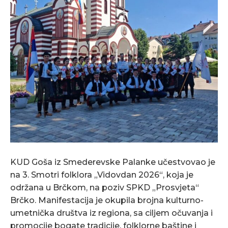
KUD Goša iz Smederevske Palanke učestvovao je
na 3. Smotri folklora „Vidovdan 2026“, koja je
održana u Brčkom, na poziv SPKD „Prosvjeta“
Brčko. Manifestacija je okupila brojna kulturno-
umetnička društva iz regiona, sa ciljem očuvanja i
promocije bogate tradicije, folklorne baštine i