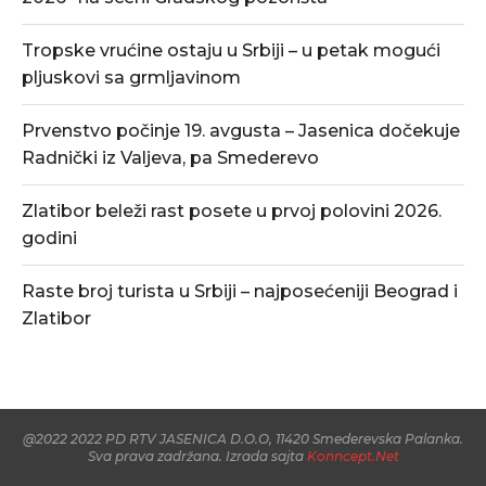
Tropske vrućine ostaju u Srbiji – u petak mogući
pljuskovi sa grmljavinom
Prvenstvo počinje 19. avgusta – Jasenica dočekuje
Radnički iz Valjeva, pa Smederevo
Zlatibor beleži rast posete u prvoj polovini 2026.
godini
Raste broj turista u Srbiji – najposećeniji Beograd i
Zlatibor
@2022 2022 PD RTV JASENICA D.O.O, 11420 Smederevska Palanka.
Sva prava zadržana. Izrada sajta
Konncept.Net