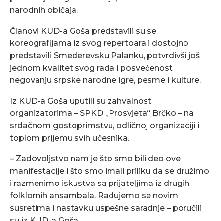
narodnih običaja.
Članovi KUD-a Goša predstavili su se
koreografijama iz svog repertoara i dostojno
predstavili Smederevsku Palanku, potvrdivši još
jednom kvalitet svog rada i posvećenost
negovanju srpske narodne igre, pesme i kulture.
Iz KUD-a Goša uputili su zahvalnost
organizatorima – SPKD „Prosvjeta“ Brčko – na
srdačnom gostoprimstvu, odličnoj organizaciji i
toplom prijemu svih učesnika.
– Zadovoljstvo nam je što smo bili deo ove
manifestacije i što smo imali priliku da se družimo
i razmenimo iskustva sa prijateljima iz drugih
folklornih ansambala. Radujemo se novim
susretima i nastavku uspešne saradnje – poručili
su iz KUD-a Goša.