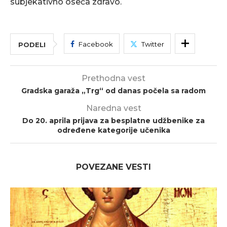
subjеkativno osеća zdravo.
Facebook
Twitter
PODELI
Prethodna vest
Gradska garaža „Trg“ od danas počela sa radom
Naredna vest
Do 20. aprila prijava za besplatne udžbenike za
određene kategorije učenika
POVEZANE VESTI