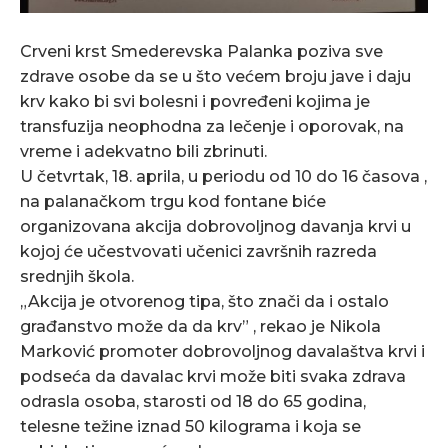
Crveni krst Smederevska Palanka poziva sve
zdrave osobe da se u što većem broju jave i daju
krv kako bi svi bolesni i povređeni kojima je
transfuzija neophodna za lečenje i oporovak, na
vreme i adekvatno bili zbrinuti.
U četvrtak, 18. aprila, u periodu od 10 do 16 časova ,
na palanačkom trgu kod fontane biće
organizovana akcija dobrovoljnog davanja krvi u
kojoj će učestvovati učenici završnih razreda
srednjih škola.
„Akcija je otvorenog tipa, što znači da i ostalo
građanstvo može da da krv” , rekao je Nikola
Marković promoter dobrovoljnog davalaštva krvi i
podseća da davalac krvi možе biti svaka zdrava
odrasla osoba, starosti od 18 do 65 godina,
tеlеsnе tеžinе iznad 50 kilograma i koja sе