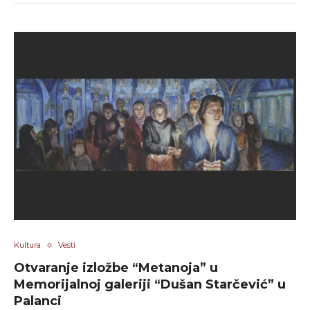
Kultura
Vesti
Otvaranje izložbe “Metanoja” u
Memorijalnoj galeriji “Dušan Starčević” u
Palanci