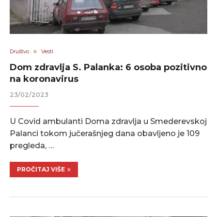
Društvo
Vesti
Dom zdravlja S. Palanka: 6 osoba pozitivno
na koronavirus
23/02/2023
U Covid ambulanti Doma zdravlja u Smederevskoj
Palanci tokom jučerašnjeg dana obavljeno je 109
pregleda, …
PROČITAJ VIŠE