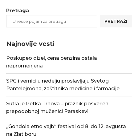
Pretraga
PRETRAŽI
Najnovije vesti
Poskupeo dizel, cena benzina ostala
nepromenjena
SPC i vernici u nedelju proslavljaju Svetog
Pantelejmona, zaštitnika medicine i farmacije
Sutra je Petka Trnova – praznik posvećen
prepodobnoj mučenici Paraskevi
„Gondola etno vajb“ festival od 8. do 12. avgusta
na Zlatiboru