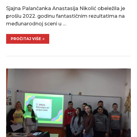
Sjajna Palančanka Anastasija Nikolić obeležila je
prošlu 2022. godinu fantastičnim rezultatima na
međunarodnoj sceni u …
PROČITAJ VIŠE