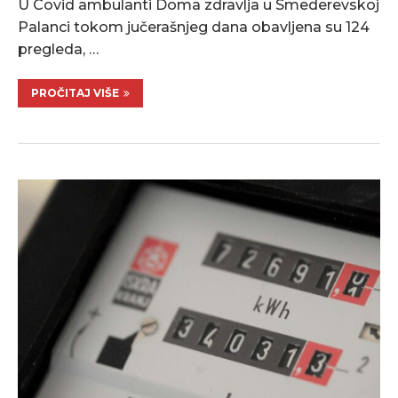
U Covid ambulanti Doma zdravlja u Smederevskoj
Palanci tokom jučerašnjeg dana obavljena su 124
pregleda, …
PROČITAJ VIŠE