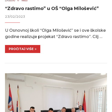
Društvo
Vesti
“Zdravo rastimo” u OŠ “Olga Milošević”
23/02/2023
U Osnovnoj školi “Olga Milošević” se i ove školske
godine realizuje projekat “Zdravo rastimo”. Cilj …
PROČITAJ VIŠE