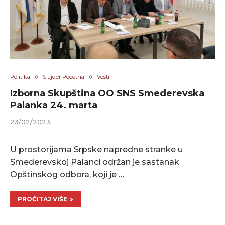
Politika
Slajder Pocetna
Vesti
Izborna Skupština OO SNS Smederevska
Palanka 24. marta
23/02/2023
U prostorijama Srpske napredne stranke u
Smederevskoj Palanci održan je sastanak
Opštinskog odbora, koji je …
PROČITAJ VIŠE