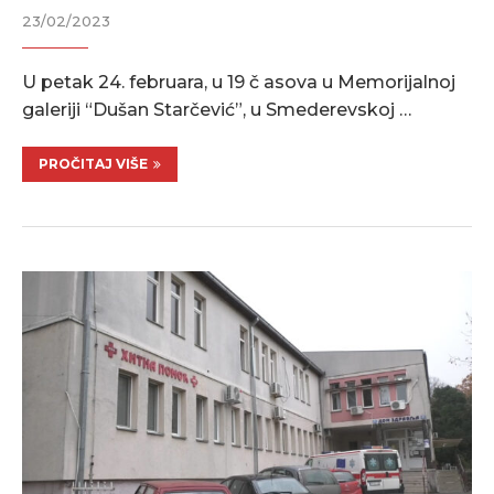
23/02/2023
U petak 24. februara, u 19 č asova u Memorijalnoj
galeriji “Dušan Starčević”, u Smederevskoj …
PROČITAJ VIŠE