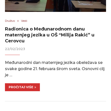
Društvo
Vesti
Radionica o Međunarodnom danu
maternjeg jezika u OŠ “Milija Rakić” u
Cerovcu
22/02/2023
Međunarodni dan maternjeg jezika obeležava se
svake godine 21. februara širom sveta. Osnovni cilj
je …
PROČITAJ VIŠE