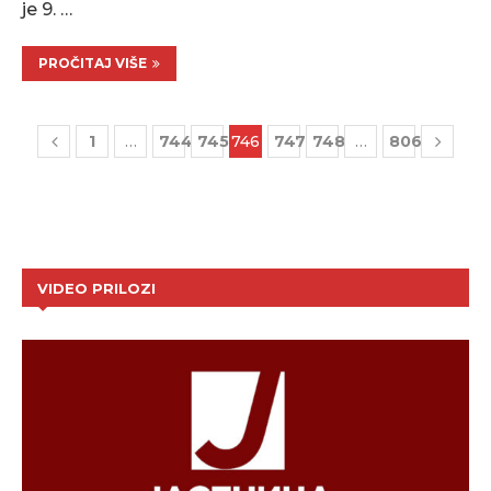
je 9. …
PROČITAJ VIŠE
1
…
744
745
746
747
748
…
806
VIDEO PRILOZI