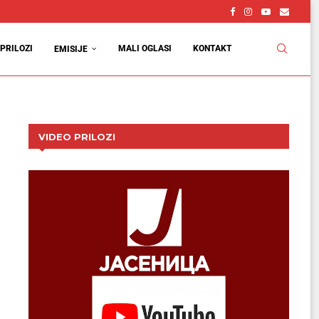
PRILOZI
MALI OGLASI
KONTAKT
EMISIJE
VIDEO PRILOZI