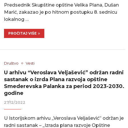
Predsednik Skupštine opštine Velika Plana, Dušan
Marić, zakazao je po hitnom postupku 8. sednicu
lokalnog …
PROČITAJ VIŠE
Društvo
Vesti
U arhivu “Veroslava Veljašević” održan radni
sastanak o izrda Plana razvoja opštine
Smederevska Palanka za period 2023-2030.
godine
27/12/2022
U Istorijskom arhivu „Veroslava Veljašević” održan je
radni sastanak – „Izrada plana razvoje Opštine