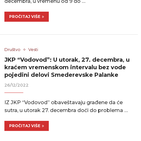
decembra, u vremenu od 9 do …
PROČITAJ VIŠE
Društvo
Vesti
JKP “Vodovod”: U utorak, 27. decembra, u
kraćem vremenskom intervalu bez vode
pojedini delovi Smederevske Palanke
26/12/2022
IZ JKP “Vodovod” obaveštavaju građene da će
sutra, u utorak 27. decembra doći do problema …
PROČITAJ VIŠE