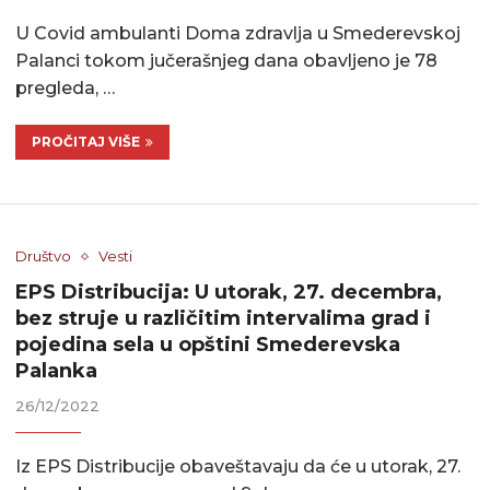
U Covid ambulanti Doma zdravlja u Smederevskoj
Palanci tokom jučerašnjeg dana obavljeno je 78
pregleda, …
PROČITAJ VIŠE
Društvo
Vesti
EPS Distribucija: U utorak, 27. decembra,
bez struje u različitim intervalima grad i
pojedina sela u opštini Smederevska
Palanka
26/12/2022
Iz EPS Distribucije obaveštavaju da će u utorak, 27.