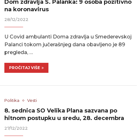
Dom zdravlja S. Palanka: 9 osoba pozitivno
na koronavirus
28/12/2022
U Covid ambulanti Doma zdravlja u Smederevskoj
Palanci tokom jučerašnjeg dana obavljeno je 89
pregleda, …
PROČITAJ VIŠE
Politika
Vesti
8. sednica SO Velika Plana sazvana po
hitnom postupku u sredu, 28. decembra
27/12/2022