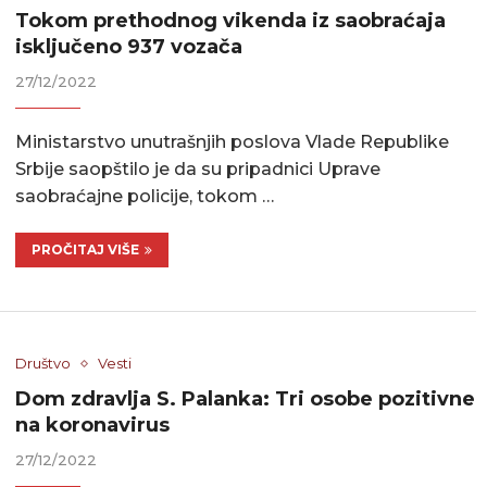
Tokom prethodnog vikenda iz saobraćaja
isključeno 937 vozača
27/12/2022
Ministarstvo unutrašnjih poslova Vlade Republike
Srbije saopštilo je da su pripadnici Uprave
saobraćajne policije, tokom …
PROČITAJ VIŠE
Društvo
Vesti
Dom zdravlja S. Palanka: Tri osobe pozitivne
na koronavirus
27/12/2022