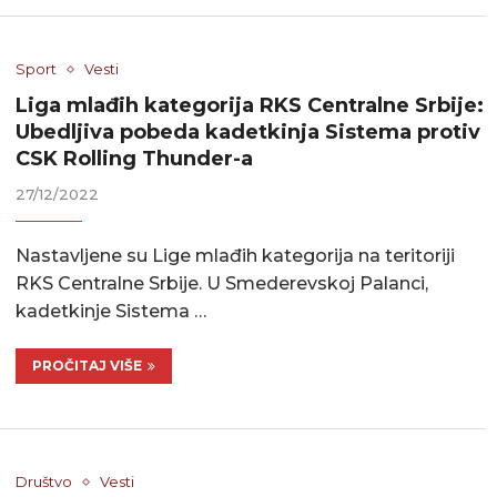
Sport
Vesti
Liga mlađih kategorija RKS Centralne Srbije:
Ubedljiva pobeda kadetkinja Sistema protiv
CSK Rolling Thunder-a
27/12/2022
Nastavljene su Lige mlađih kategorija na teritoriji
RKS Centralne Srbije. U Smederevskoj Palanci,
kadetkinje Sistema …
PROČITAJ VIŠE
Društvo
Vesti