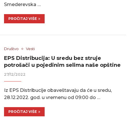
Smederevska …
PROČITAJ VIŠE
Društvo
Vesti
EPS Distribucija: U sredu bez struje
potrošači u pojedinim selima naše opštine
27/12/2022
Iz EPS Distribucije obaveštavaju da će u sredu,
28.12.2022. god. u vremenu od 09:00 do …
PROČITAJ VIŠE