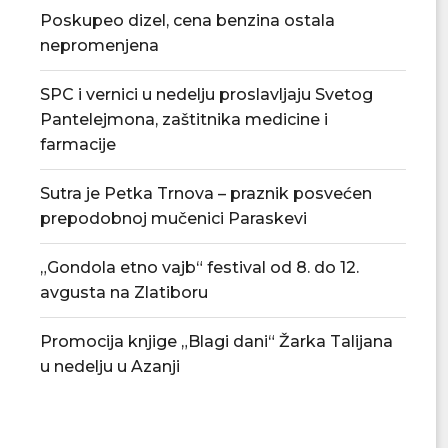
Poskupeo dizel, cena benzina ostala
nepromenjena
SPC i vernici u nedelju proslavljaju Svetog
Pantelejmona, zaštitnika medicine i
farmacije
Sutra je Petka Trnova – praznik posvećen
prepodobnoj mučenici Paraskevi
„Gondola etno vajb“ festival od 8. do 12.
avgusta na Zlatiboru
Promocija knjige „Blagi dani“ Žarka Talijana
u nedelju u Azanji