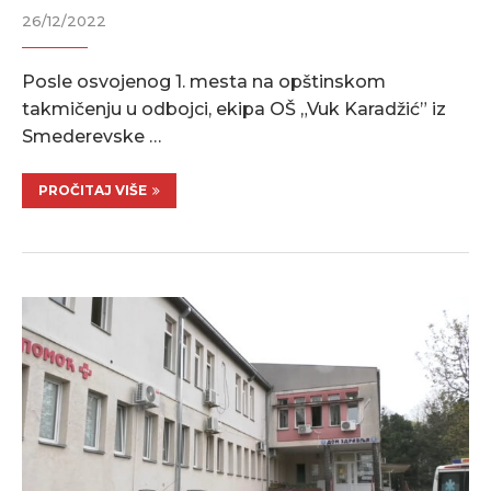
26/12/2022
Posle osvojenog 1. mesta na opštinskom
takmičenju u odbojci, ekipa OŠ „Vuk Karadžić” iz
Smederevske …
PROČITAJ VIŠE