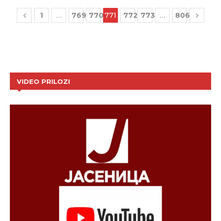
1
…
769
770
771
772
773
…
806
VIDEO PRILOZI