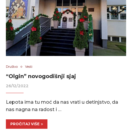
Društvo
Vesti
“Olgin” novogodišnji sjaj
26/12/2022
Lepota ima tu moć da nas vrati u detinjstvo, da
nas nagna na radost i …
PROČITAJ VIŠE