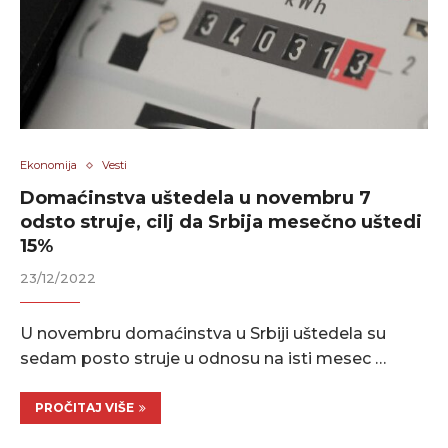
Ekonomija
Vesti
Domaćinstva uštedela u novembru 7
odsto struje, cilj da Srbija mesečno uštedi
15%
23/12/2022
U novembru domaćinstva u Srbiji uštedela su
sedam posto struje u odnosu na isti mesec …
PROČITAJ VIŠE