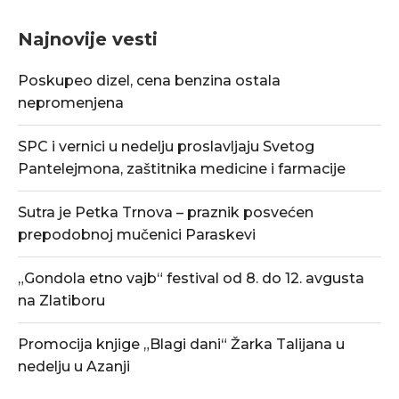
Najnovije vesti
Poskupeo dizel, cena benzina ostala
nepromenjena
SPC i vernici u nedelju proslavljaju Svetog
Pantelejmona, zaštitnika medicine i farmacije
Sutra je Petka Trnova – praznik posvećen
prepodobnoj mučenici Paraskevi
„Gondola etno vajb“ festival od 8. do 12. avgusta
na Zlatiboru
Promocija knjige „Blagi dani“ Žarka Talijana u
nedelju u Azanji