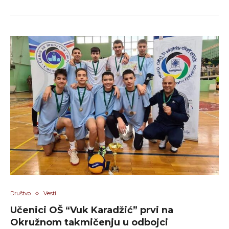
Društvo
Vesti
Učenici OŠ “Vuk Karadžić” prvi na
Okružnom takmičenju u odbojci