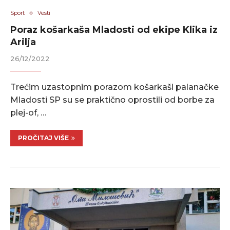
Sport
Vesti
Poraz košarkaša Mladosti od ekipe Klika iz
Arilja
26/12/2022
Trećim uzastopnim porazom košarkaši palanačke
Mladosti SP su se praktično oprostili od borbe za
plej-of, …
PROČITAJ VIŠE