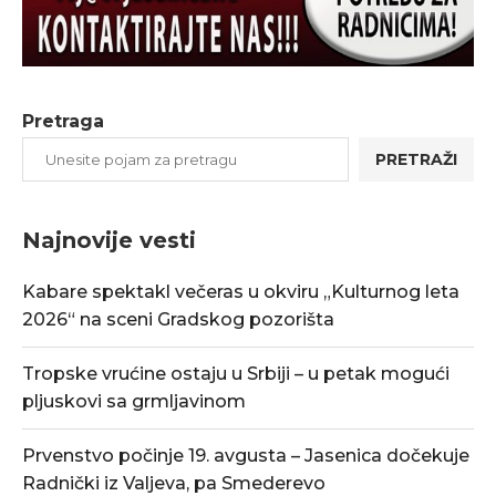
Pretraga
PRETRAŽI
Najnovije vesti
Kabare spektakl večeras u okviru „Kulturnog leta
2026“ na sceni Gradskog pozorišta
Tropske vrućine ostaju u Srbiji – u petak mogući
pljuskovi sa grmljavinom
Prvenstvo počinje 19. avgusta – Jasenica dočekuje
Radnički iz Valjeva, pa Smederevo