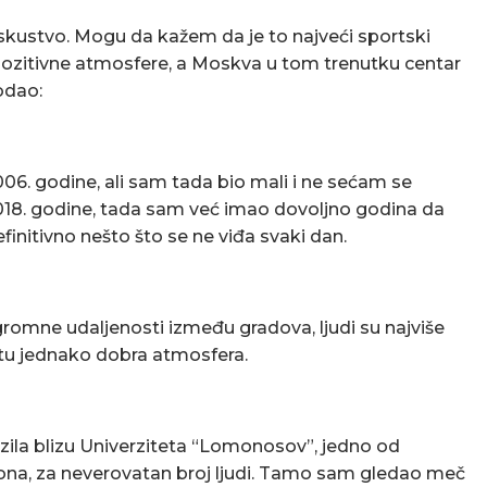
skustvo. Mogu da kažem da je to najveći sportski
 pozitivne atmosfere, a Moskva u tom trenutku centar
odao:
6. godine, ali sam tada bio mali i ne sećam se
 2018. godine, tada sam već imao dovoljno godina da
initivno nešto što se ne viđa svaki dan.
gromne udaljenosti između gradova, ljudi su najviše
i tu jednako dobra atmosfera.
zila blizu Univerziteta “Lomonosov”, jedno od
zona, za neverovatan broj ljudi. Tamo sam gledao meč