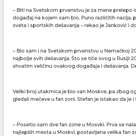
– Biti na Svetskom prvenstvu je za mene prelepo i
događaj na kojem sam bio. Puno različitih nacija,
sveta i sportskih dešavanja – rekao je Janković i d
– Bio sam i na Svetskom prvenstvu u Nemačkoj 200
najbolje svih dešavanja. Što se tiče ovog u Rusiji
shvatim veličinu ovakvog događaja i dešavanja. Def
Veliki broj utakmica je bio van Moskve, pa zbog o
gledali mečeve u fan zoni. Stefan je istakao da je 
– Posetio sam dve fan zone u Mosvki. Prva se nala
najlepših mesta u Moskvi, postavljena velika fan 