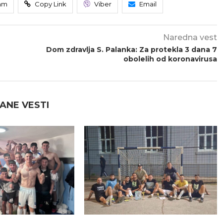
am
Copy Link
Viber
Email
Naredna vest
Dom zdravlja S. Palanka: Za protekla 3 dana 7
obolelih od koronavirusa
ANE VESTI