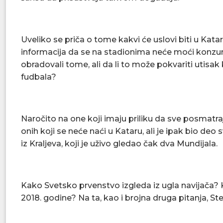
Uveliko se priča o tome kakvi će uslovi biti u Kat
informacija da se na stadionima neće moći konzumir
obradovali tome, ali da li to može pokvariti utisak
fudbala?
Naročito na one koji imaju priliku da sve posmatra
onih koji se neće naći u Kataru, ali je ipak bio d
iz Kraljeva, koji je uživo gledao čak dva Mundijala.
Kako Svetsko prvenstvo izgleda iz ugla navijača? 
2018. godine? Na ta, kao i brojna druga pitanja, S