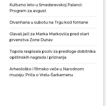
Kulturno leto u Smederevskoj Palanci:
Program za avgust
Divanhana u subotu na Trgu kod fontane
Glavaš jači za Marka Markovića pred start
prvenstva Zone Dunav
Topola raspisala poziv za predloge dobitnika
opštinskih nagrada i priznanja
Arheološko i filmsko veče u Narodnom
muzeju: Priča o Vrelu–Šarkamenu