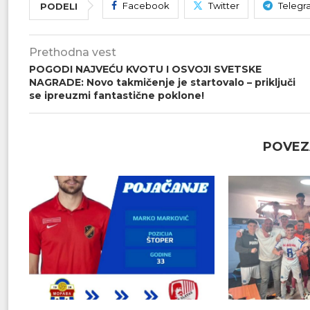
Facebook
Twitter
Telegr
PODELI
Prethodna vest
POGODI NAJVEĆU KVOTU I OSVOJI SVETSKE
NAGRADE: Novo takmičenje je startovalo – priključi
se ipreuzmi fantastične poklone!
POVEZ