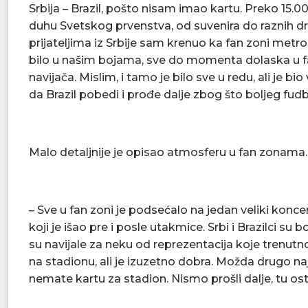
Srbija – Brazil, pošto nisam imao kartu. Preko 15.00
duhu Svetskog prvenstva, od suvenira do raznih d
prijateljima iz Srbije sam krenuo ka fan zoni metroo
bilo u našim bojama, sve do momenta dolaska u f
navijača. Mislim, i tamo je bilo sve u redu, ali je bio
da Brazil pobedi i prođe dalje zbog što boljeg fudb
Malo detaljnije je opisao atmosferu u fan zonama.
– Sve u fan zoni je podsećalo na jedan veliki kon
koji je išao pre i posle utakmice. Srbi i Brazilci su bo
su navijale za neku od reprezentacija koje trenut
na stadionu, ali je izuzetno dobra. Možda drugo n
nemate kartu za stadion. Nismo prošli dalje, tu ostaj