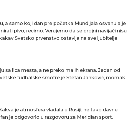
aru, a samo koji dan pre početka Mundijala osvanula je
ati pivo, recimo. Verujemo da se brojni navijači nisu
 kakav Svetsko prvenstvo ostavlja na sve ljubitelje
ju sa lica mesta, a ne preko malih ekrana. Jedan od
eo svetske fudbalske smotre je Stefan Janković, momak
Kakva je atmosfera vladala u Rusiji, ne tako davne
tefan je odgovorio u razgovoru za Meridian sport.