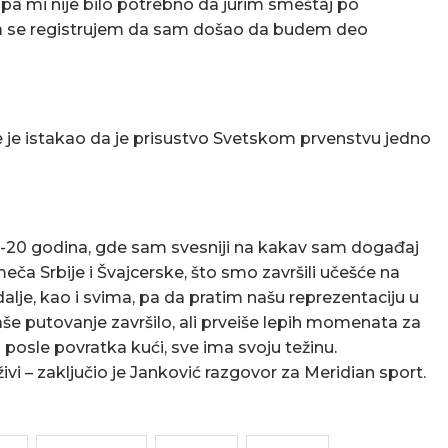
, pa mi nije bilo potrebno da jurim smeštaj po
da se registrujem da sam došao da budem deo
de je istakao da je prisustvo Svetskom prvenstvu jedno
9-20 godina, gde sam svesniji na kakav sam događaj
ča Srbije i Švajcerske, što smo završili učešće na
lje, kao i svima, pa da pratim našu reprezentaciju u
aše putovanje završilo, ali prveiše lepih momenata za
posle povratka kući, sve ima svoju težinu.
i – zaključio je Janković razgovor za Meridian sport.