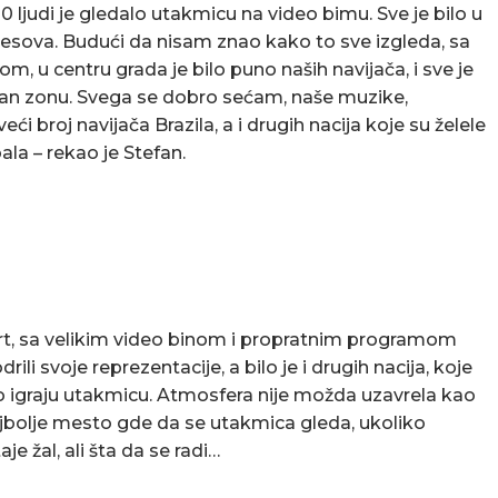
0 ljudi je gledalo utakmicu na video bimu. Sve je bilo u
resova. Budući da nisam znao kako to sve izgleda, sa
m, u centru grada je bilo puno naših navijača, i sve je
an zonu. Svega se dobro sećam, naše muzike,
 veći broj navijača Brazila, a i drugih nacija koje su želele
ala – rekao je Stefan.
cert, sa velikim video binom i propratnim programom
drili svoje reprezentacije, a bilo je i drugih nacija, koje
no igraju utakmicu. Atmosfera nije možda uzavrela kao
ajbolje mesto gde da se utakmica gleda, ukoliko
e žal, ali šta da se radi…