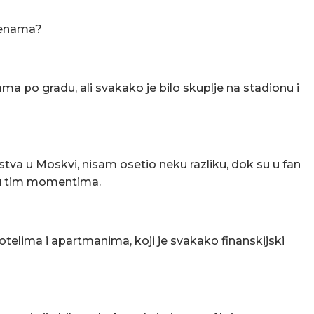
 cenama?
nama po gradu, ali svakako je bilo skuplje na stadionu i
tva u Moskvi, nisam osetio neku razliku, dok su u fan
u u tim momentima.
telima i apartmanima, koji je svakako finanskijski