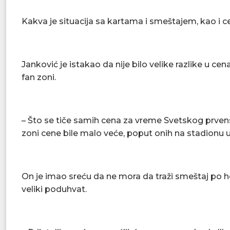
Kakva je situacija sa kartama i smeštajem, kao i
Janković je istakao da nije bilo velike razlike u ce
fan zoni.
– Što se tiče samih cena za vreme Svetskog prvens
zoni cene bile malo veće, poput onih na stadion
On je imao sreću da ne mora da traži smeštaj po ho
veliki poduhvat.