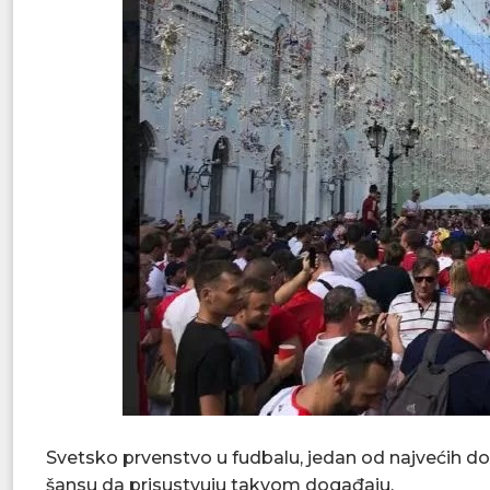
Svetsko prvenstvo u fudbalu, jedan od najvećih d
šansu da prisustvuju takvom događaju.