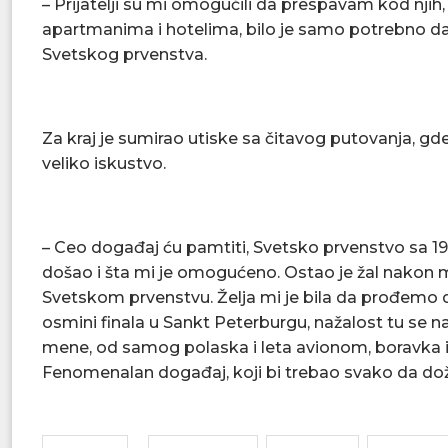
– Prijatelji su mi omogućili da prespavam kod njih
apartmanima i hotelima, bilo je samo potrebno 
Svetskog prvenstva.
Za kraj je sumirao utiske sa čitavog putovanja, g
veliko iskustvo.
– Ceo događaj ću pamtiti, Svetsko prvenstvo sa 1
došao i šta mi je omogućeno. Ostao je žal nakon me
Svetskom prvenstvu. Želja mi je bila da prođemo da
osmini finala u Sankt Peterburgu, nažalost tu se n
mene, od samog polaska i leta avionom, boravka i 
Fenomenalan događaj, koji bi trebao svako da doživ