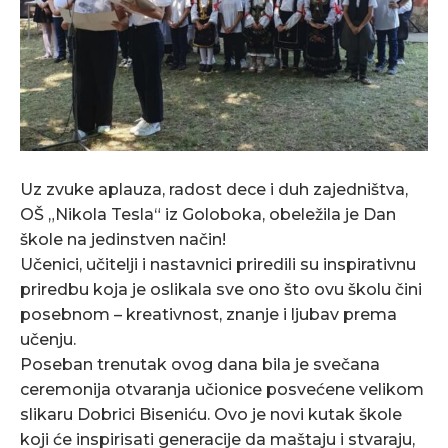
Uz zvuke aplauza, radost dece i duh zajedništva,
OŠ „Nikola Tesla“ iz Goloboka, obeležila je Dan
škole na jedinstven način!
Učenici, učitelji i nastavnici priredili su inspirativnu
priredbu koja je oslikala sve ono što ovu školu čini
posebnom – kreativnost, znanje i ljubav prema
učenju.
Poseban trenutak ovog dana bila je svečana
ceremonija otvaranja učionice posvećene velikom
slikaru Dobrici Biseniću. Ovo je novi kutak škole
koji će inspirisati generacije da maštaju i stvaraju,