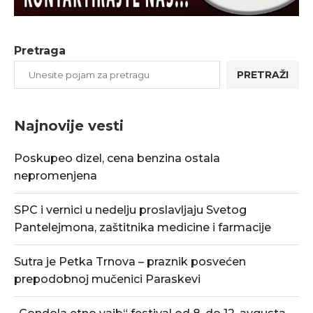
Pretraga
PRETRAŽI
Najnovije vesti
Poskupeo dizel, cena benzina ostala
nepromenjena
SPC i vernici u nedelju proslavljaju Svetog
Pantelejmona, zaštitnika medicine i farmacije
Sutra je Petka Trnova – praznik posvećen
prepodobnoj mučenici Paraskevi