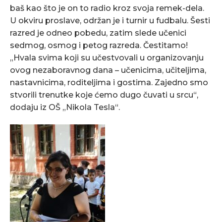
baš kao što je on to radio kroz svoja remek-dela.
U okviru proslave, održan je i turnir u fudbalu. Šesti
razred je odneo pobedu, zatim slede učenici
sedmog, osmog i petog razreda. Čestitamo!
„Hvala svima koji su učestvovali u organizovanju
ovog nezaboravnog dana – učenicima, učiteljima,
nastavnicima, roditeljima i gostima. Zajedno smo
stvorili trenutke koje ćemo dugo čuvati u srcu“,
dodaju iz OŠ „Nikola Tesla“.