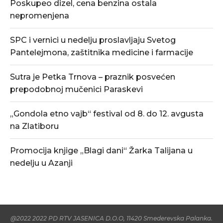
Poskupeo dizel, cena benzina ostala
nepromenjena
SPC i vernici u nedelju proslavljaju Svetog
Pantelejmona, zaštitnika medicine i farmacije
Sutra je Petka Trnova – praznik posvećen
prepodobnoj mučenici Paraskevi
„Gondola etno vajb“ festival od 8. do 12. avgusta
na Zlatiboru
Promocija knjige „Blagi dani“ Žarka Talijana u
nedelju u Azanji
@2022 2022 PD RTV JASENICA D.O.O, 11420 Smederevska Palanka.