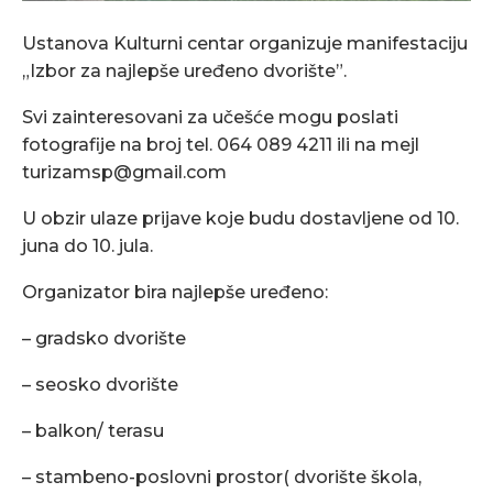
Ustanova Kulturni centar organizuje manifestaciju
„Izbor za najlepše uređeno dvorište”.
Svi zainteresovani za učešće mogu poslati
fotografije na broj tel. 064 089 4211 ili na mejl
turizamsp@gmail.com
U obzir ulaze prijave koje budu dostavljene od 10.
juna do 10. jula.
Organizator bira najlepše uređeno:
– gradsko dvorište
– seosko dvorište
– balkon/ terasu
– stambeno-poslovni prostor( dvorište škola,