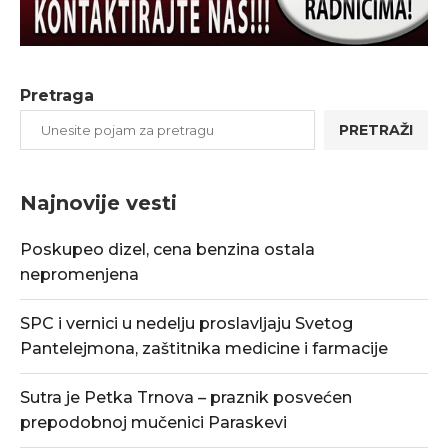
Pretraga
PRETRAŽI
Najnovije vesti
Poskupeo dizel, cena benzina ostala
nepromenjena
SPC i vernici u nedelju proslavljaju Svetog
Pantelejmona, zaštitnika medicine i farmacije
Sutra je Petka Trnova – praznik posvećen
prepodobnoj mučenici Paraskevi