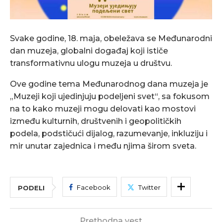
Svake godine, 18. maja, obeležava se Međunarodni
dan muzeja, globalni događaj koji ističe
transformativnu ulogu muzeja u društvu.
Ove godine tema Međunarodnog dana muzeja je
„Muzeji koji ujedinjuju podeljeni svet“, sa fokusom
na to kako muzeji mogu delovati kao mostovi
između kulturnih, društvenih i geopolitičkih
podela, podstičući dijalog, razumevanje, inkluziju i
mir unutar zajednica i među njima širom sveta.
Facebook
Twitter
PODELI
Prethodna vest