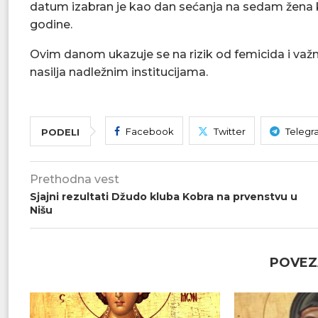
datum izabran je kao dan sećanja na sedam žena koje
godine.
Ovim danom ukazuje se na rizik od femicida i važ
nasilja nadležnim institucijama.
Facebook
Twitter
Telegr
PODELI
Prethodna vest
Sjajni rezultati Džudo kluba Kobra na prvenstvu u
Nišu
POVEZ