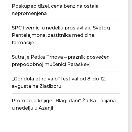
Poskupeo dizel, cena benzina ostala
nepromenjena
SPC i vernici u nedelju proslavljaju Svetog
Pantelejmona, zaštitnika medicine i
farmacije
Tradicionalna Azanjska pogačijada
PU „Čika Jova Zmaj
8. avgusta
novu.
Sutra je Petka Trnova – praznik posvećen
prepodobnoj mučenici Paraskevi
07/08/2026
07/08/2
„Gondola etno vajb“ festival od 8. do 12.
avgusta na Zlatiboru
Promocija knjige „Blagi dani“ Žarka Talijana
u nedelju u Azanji