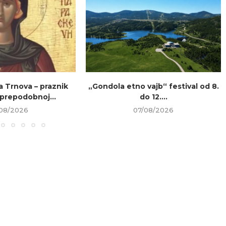
a Trnova – praznik
„Gondola etno vajb“ festival od 8.
prepodobnoj...
do 12....
08/2026
07/08/2026