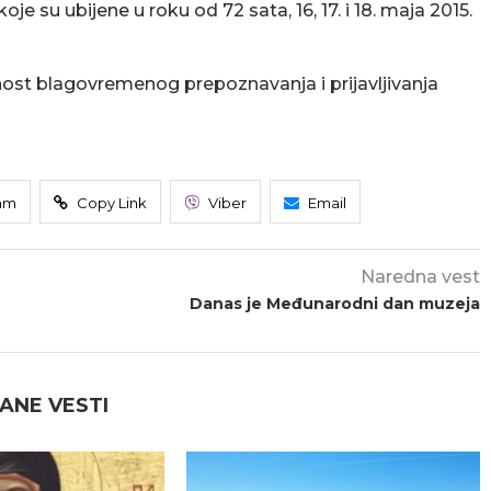
 su ubijene u roku od 72 sata, 16, 17. i 18. maja 2015.
nost blagovremenog prepoznavanja i prijavljivanja
am
Copy Link
Viber
Email
Naredna vest
Danas je Međunarodni dan muzeja
ANE VESTI