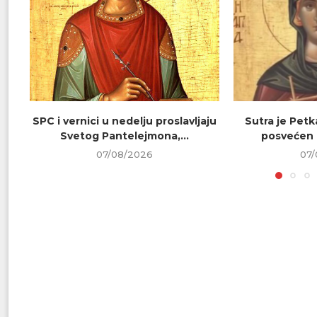
SPC i vernici u nedelju proslavljaju
Sutra je Petk
Svetog Pantelejmona,...
posvećen 
07/08/2026
07/