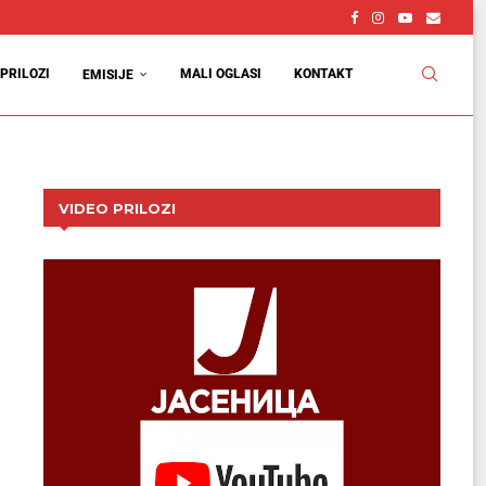
PRILOZI
MALI OGLASI
KONTAKT
EMISIJE
VIDEO PRILOZI