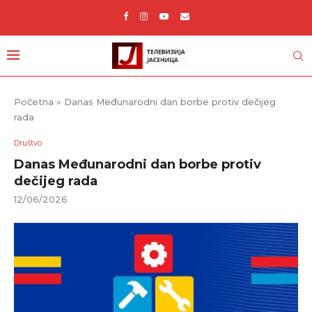
Početna
»
Danas Međunarodni dan borbe protiv dečijeg
rada
Društvo
Danas Međunarodni dan borbe protiv
dečijeg rada
12/06/2026