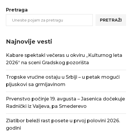
Pretraga
PRETRAŽI
Najnovije vesti
Kabare spektakl večeras u okviru „Kulturnog leta
2026“ na sceni Gradskog pozorišta
Tropske vrućine ostaju u Srbiji – u petak mogući
pljuskovi sa grmljavinom
Prvenstvo počinje 19. avgusta – Jasenica dočekuje
Radnički iz Valjeva, pa Smederevo
Zlatibor beleži rast posete u prvoj polovini 2026.
godini