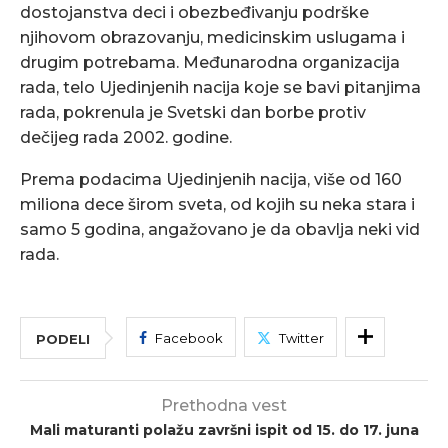
dostojanstva deci i obezbeđivanju podrške
njihovom obrazovanju, medicinskim uslugama i
drugim potrebama. Međunarodna organizacija
rada, telo Ujedinjenih nacija koje se bavi pitanjima
rada, pokrenula je Svetski dan borbe protiv
dečijeg rada 2002. godine.
Prema podacima Ujedinjenih nacija, više od 160
miliona dece širom sveta, od kojih su neka stara i
samo 5 godina, angažovano je da obavlja neki vid
rada.
Facebook
Twitter
PODELI
Prethodna vest
Mali maturanti polažu završni ispit od 15. do 17. juna