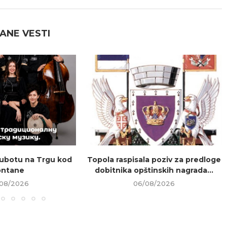
ANE VESTI
ubotu na Trgu kod
Topola raspisala poziv za predloge
ontane
dobitnika opštinskih nagrada...
08/2026
06/08/2026