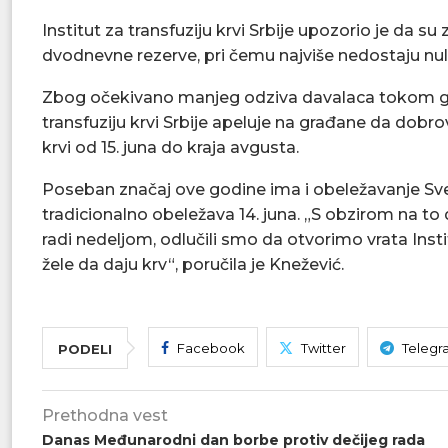
Institut za transfuziju krvi Srbije upozorio je da 
dvodnevne rezerve, pri čemu najviše nedostaju nul
Zbog očekivano manjeg odziva davalaca tokom godi
transfuziju krvi Srbije apeluje na građane da dobrov
krvi od 15. juna do kraja avgusta.
Poseban značaj ove godine ima i obeležavanje Sve
tradicionalno obeležava 14. juna. „S obzirom na to 
radi nedeljom, odlučili smo da otvorimo vrata Insti
žele da daju krv“, poručila je Knežević.
Facebook
Twitter
Telegr
PODELI
Prethodna vest
Danas Međunarodni dan borbe protiv dečijeg rada