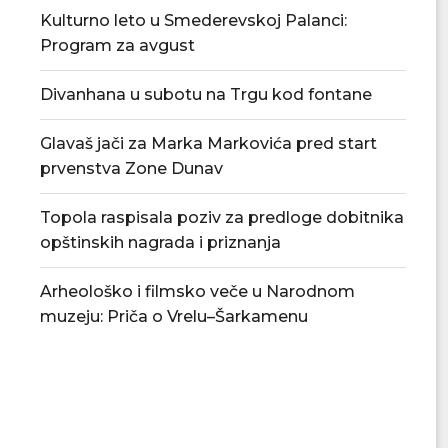
Kulturno leto u Smederevskoj Palanci:
Program za avgust
Divanhana u subotu na Trgu kod fontane
Glavaš jači za Marka Markovića pred start
prvenstva Zone Dunav
Topola raspisala poziv za predloge dobitnika
opštinskih nagrada i priznanja
Arheološko i filmsko veče u Narodnom
U Srbiji se obeležava Dan rudara
Od 17. avgusta 18 
muzeju: Priča o Vrelu–Šarkamenu
recept
06/08/2026
06/08/