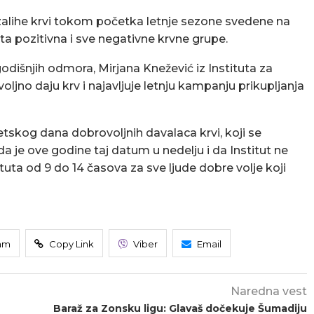
su zalihe krvi tokom početka letnje sezone svedene na
ta pozitivna i sve negativne krvne grupe.
šnjih odmora, Mirjana Knežević iz Instituta za
oljno daju krv i najavljuje letnju kampanju prikupljanja
tskog dana dobrovoljnih davalaca krvi, koji se
da je ove godine taj datum u nedelju i da Institut ne
tuta od 9 do 14 časova za sve ljude dobre volje koji
am
Copy Link
Viber
Email
Naredna vest
Baraž za Zonsku ligu: Glavaš dočekuje Šumadiju