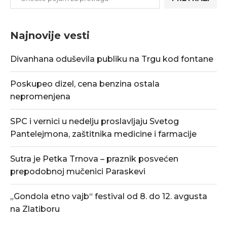
Najnovije vesti
Divanhana oduševila publiku na Trgu kod fontane
Poskupeo dizel, cena benzina ostala
nepromenjena
SPC i vernici u nedelju proslavljaju Svetog
Pantelejmona, zaštitnika medicine i farmacije
Sutra je Petka Trnova – praznik posvećen
prepodobnoj mučenici Paraskevi
„Gondola etno vajb“ festival od 8. do 12. avgusta
na Zlatiboru