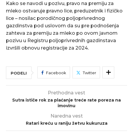
Kako se navodi u pozivu, pravo na premiju za
mleko ostvaruje pravno lice, preduzetnik i fizičko
lice – nosilac porodičnog poljoprivrednog
gazdinstva pod uslovom da su pre podnošenja
zahteva za premiju za mleko po ovom javnom
pozivu u Registru poljoprivrednih gazdinstava
izvršili obnovu registracije za 2024.
Facebook
Twitter
PODELI
Prethodna vest
Sutra ističe rok za plaćanje treće rate poreza na
imovinu
Naredna vest
Ratari kreću u raniju žetvu kukuruza