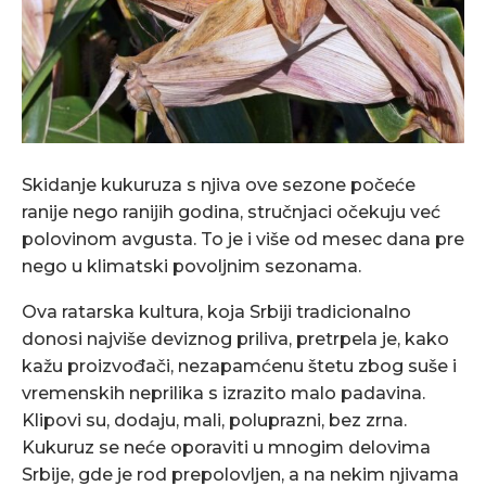
Skidanje kukuruza s njiva ove sezone počeće
ranije nego ranijih godina, stručnjaci očekuju već
polovinom avgusta. To je i više od mesec dana pre
nego u klimatski povoljnim sezonama.
Ova ratarska kultura, koja Srbiji tradicionalno
donosi najviše deviznog priliva, pretrpela je, kako
kažu proizvođači, nezapamćenu štetu zbog suše i
vremenskih neprilika s izrazito malo padavina.
Klipovi su, dodaju, mali, poluprazni, bez zrna.
Kukuruz se neće oporaviti u mnogim delovima
Srbije, gde je rod prepolovljen, a na nekim njivama