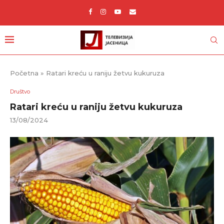
Početna
»
Ratari kreću u raniju žetvu kukuruza
Društvo
Ratari kreću u raniju žetvu kukuruza
13/08/2024