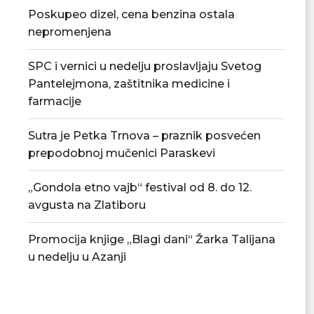
Poskupeo dizel, cena benzina ostala
nepromenjena
SPC i vernici u nedelju proslavljaju Svetog
Pantelejmona, zaštitnika medicine i
Tradicionalna Azanjska pogačijada
PU „Čika Jova Zmaj
farmacije
8. avgusta
novu.
07/08/2026
07/08/2
Sutra je Petka Trnova – praznik posvećen
prepodobnoj mučenici Paraskevi
„Gondola etno vajb“ festival od 8. do 12.
avgusta na Zlatiboru
Promocija knjige „Blagi dani“ Žarka Talijana
u nedelju u Azanji