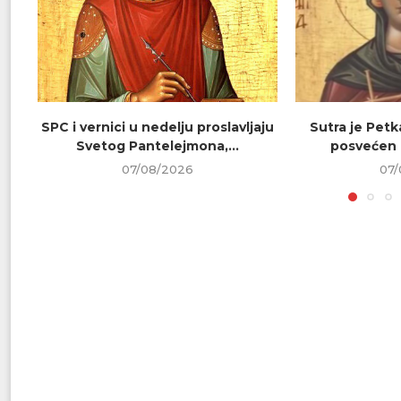
SPC i vernici u nedelju proslavljaju
Sutra je Petk
Svetog Pantelejmona,...
posvećen 
07/08/2026
07/