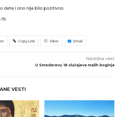
dete i ono nije bilo pozitivno.
-19.
am
Copy Link
Viber
Email
Naredna vest
U Smederevu 18 slučajeva malih boginja
ANE VESTI