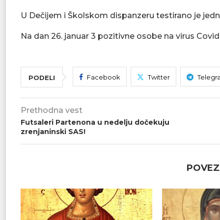
U Dečijem i Školskom dispanzeru testirano je jedno 
Na dan 26. januar 3 pozitivne osobe na virus Covid
Facebook
Twitter
Telegr
PODELI
Prethodna vest
Futsaleri Partenona u nedelju dočekuju
zrenjaninski SAS!
POVEZ