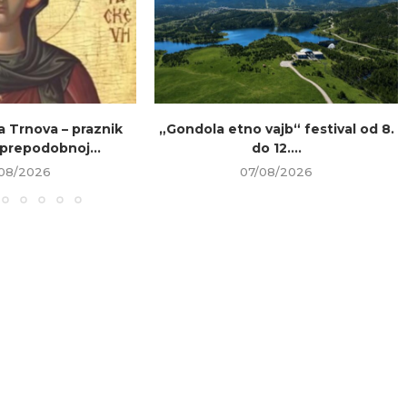
a Trnova – praznik
„Gondola etno vajb“ festival od 8.
prepodobnoj...
do 12....
08/2026
07/08/2026