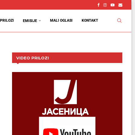
PRILOZI
MALI OGLASI
KONTAKT
EMISIJE
VIDEO PRILOZI