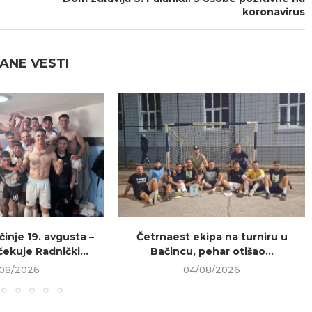
koronavirus
ANE VESTI
inje 19. avgusta –
Četrnaest ekipa na turniru u
ekuje Radnički...
Bačincu, pehar otišao...
08/2026
04/08/2026