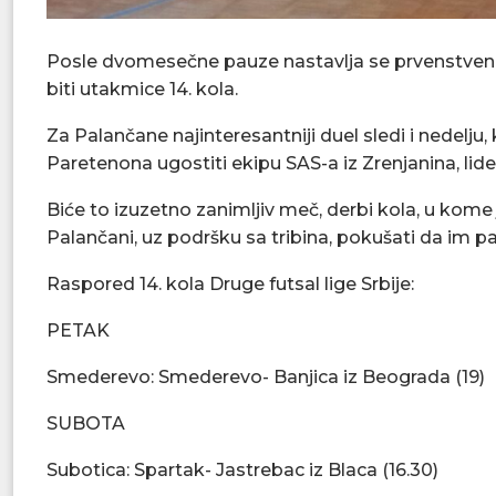
Posle dvomesečne pauze nastavlja se prvenstvena 
biti utakmice 14. kola.
Za Palančane najinteresantniji duel sledi i nedelju,
Paretenona ugostiti ekipu SAS-a iz Zrenjanina, lider
Biće to izuzetno zanimljiv meč, derbi kola, u kome je
Palančani, uz podršku sa tribina, pokušati da im par
Raspored 14. kola Druge futsal lige Srbije:
PETAK
Smederevo: Smederevo- Banjica iz Beograda (19)
SUBOTA
Subotica: Spartak- Jastrebac iz Blaca (16.30)