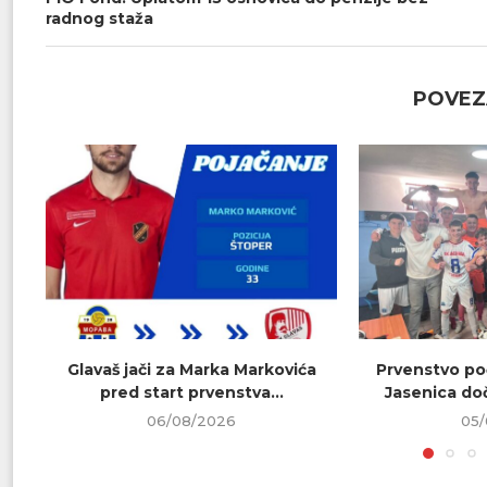
radnog staža
POVEZ
Glavaš jači za Marka Markovića
Prvenstvo poč
pred start prvenstva...
Jasenica doč
06/08/2026
05/