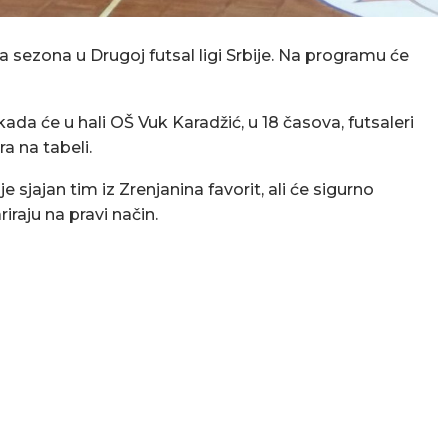
sezona u Drugoj futsal ligi Srbije. Na programu će
 kada će u hali OŠ Vuk Karadžić, u 18 časova, futsaleri
a na tabeli.
 sjajan tim iz Zrenjanina favorit, ali će sigurno
iraju na pravi način.