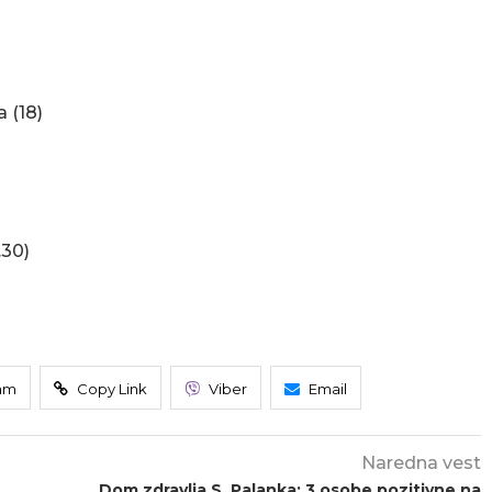
 (18)
.30)
am
Copy Link
Viber
Email
Naredna vest
Dom zdravlja S. Palanka: 3 osobe pozitivne na