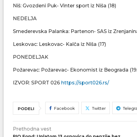
Niš: Gvozdeni Puk- Vinter sport iz Niša (18)
NEDELJA
Smederevska Palanka: Partenon- SAS iz Zrenjanina
Leskovac: Leskovac- Kalča iz Niša (17)
PONEDELJAK
Požarevac: Požarevac- Ekonomist iz Beograda (19
IZVOR: SPORT 026
https://sport026.rs/
Facebook
Twitter
Telegr
PODELI
Prethodna vest
PIO Fond: Uplatom 13 osnovica do penzije bez