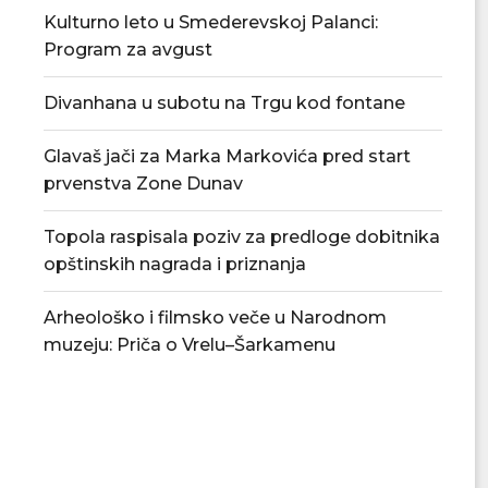
Kulturno leto u Smederevskoj Palanci:
Program za avgust
Divanhana u subotu na Trgu kod fontane
Glavaš jači za Marka Markovića pred start
prvenstva Zone Dunav
Topola raspisala poziv za predloge dobitnika
opštinskih nagrada i priznanja
Arheološko i filmsko veče u Narodnom
muzeju: Priča o Vrelu–Šarkamenu