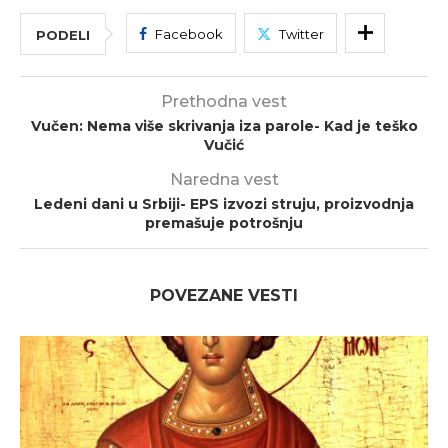
Facebook
Twitter
PODELI
Prethodna vest
Vučen: Nema više skrivanja iza parole- Kad je teško
Vučić
Naredna vest
Ledeni dani u Srbiji- EPS izvozi struju, proizvodnja
premašuje potrošnju
POVEZANE VESTI