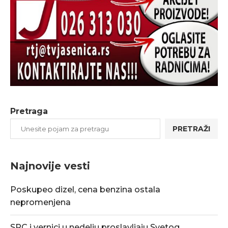
Pretraga
PRETRAŽI
Najnovije vesti
Poskupeo dizel, cena benzina ostala
nepromenjena
SPC i vernici u nedelju proslavljaju Svetog