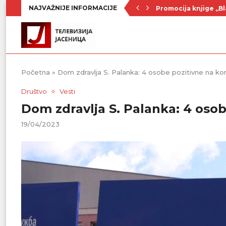
NAJVAŽNIJE INFORMACIJE
Promocija knjige „Bl
Nenad Jezdić u predst
Ognjenović: Sve sp
Penzionerima iz kate
Vlada Srbije usvojila
PU „Čika Jova Zmaj“:
Kulturno leto u Sme
Divanhana u subotu
Prvenstvo počinje 19
Početna
»
Dom zdravlja S. Palanka: 4 osobe pozitivne na ko
Društvo
Vesti
Dom zdravlja S. Palanka: 4 osob
19/04/2023