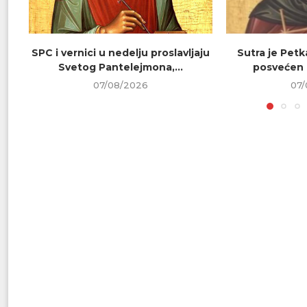
SPC i vernici u nedelju proslavljaju
Sutra je Petk
Svetog Pantelejmona,...
posvećen 
07/08/2026
07/