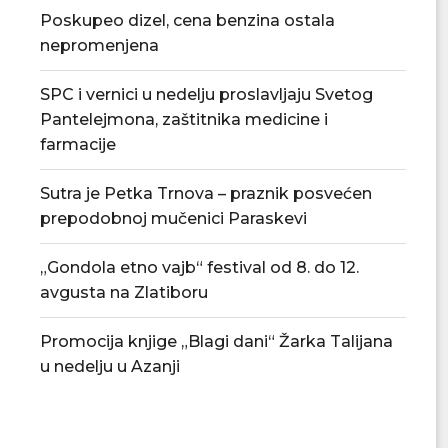
Poskupeo dizel, cena benzina ostala
nepromenjena
Tradicionalna Azanjska pogačijada
PU „Čika Jova Zmaj
SPC i vernici u nedelju proslavljaju Svetog
8. avgusta
novu.
Pantelejmona, zaštitnika medicine i
07/08/2026
07/08/2
farmacije
Sutra je Petka Trnova – praznik posvećen
prepodobnoj mučenici Paraskevi
„Gondola etno vajb“ festival od 8. do 12.
avgusta na Zlatiboru
Promocija knjige „Blagi dani“ Žarka Talijana
u nedelju u Azanji