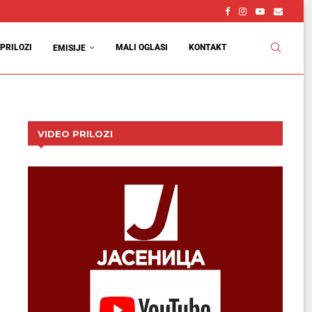
PRILOZI
MALI OGLASI
KONTAKT
EMISIJE
VIDEO PRILOZI