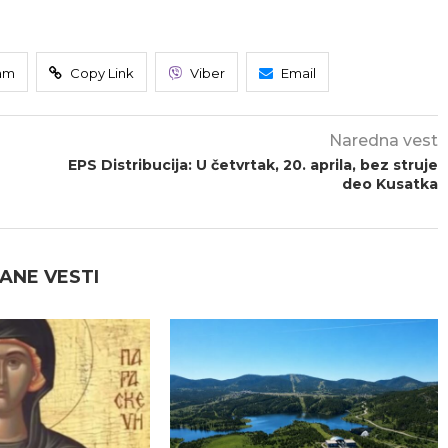
am
Copy Link
Viber
Email
Naredna vest
EPS Distribucija: U četvrtak, 20. aprila, bez struje
deo Kusatka
ANE VESTI