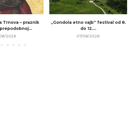
a Trnova – praznik
„Gondola etno vajb“ festival od 8.
prepodobnoj...
do 12....
08/2026
07/08/2026