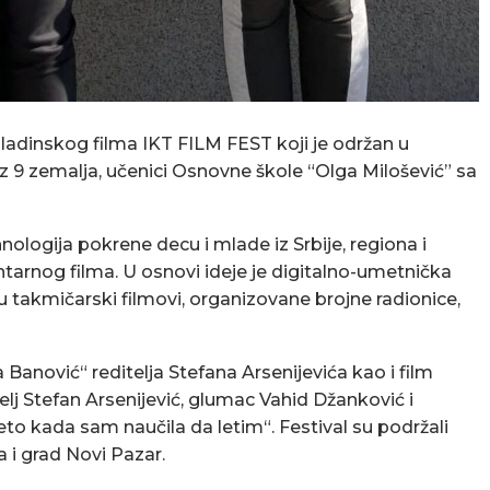
dinskog filma IKT FILM FEST koji je održan u
z 9 zemalja, učenici Osnovne škole “Olga Milošević” sa
nologija pokrene decu i mlade iz Srbije, regiona i
tarnog filma. U osnovi ideje je digitalno-umetnička
 takmičarski filmovi, organizovane brojne radionice,
a Banović“ reditelja Stefana Arsenijevića kao i film
itelj Stefan Arsenijević, glumac Vahid Džanković i
to kada sam naučila da letim“. Festival su podržali
 i grad Novi Pazar.