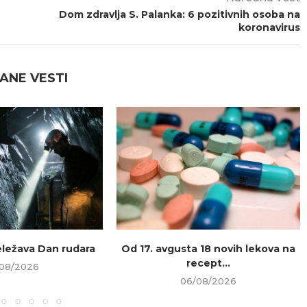
Dom zdravlja S. Palanka: 6 pozitivnih osoba na
koronavirus
ANE VESTI
beležava Dan rudara
Od 17. avgusta 18 novih lekova na
recept...
08/2026
06/08/2026