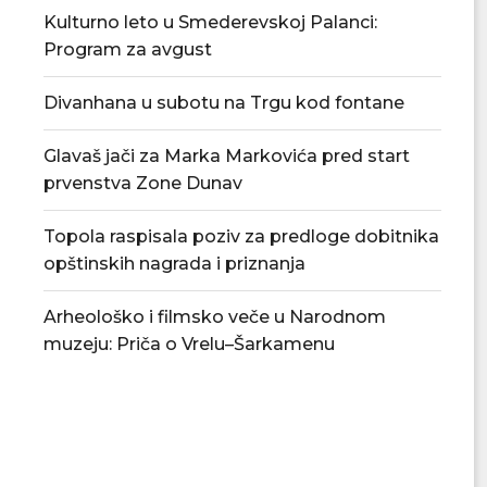
Kulturno leto u Smederevskoj Palanci:
Program za avgust
Divanhana u subotu na Trgu kod fontane
Glavaš jači za Marka Markovića pred start
prvenstva Zone Dunav
Topola raspisala poziv za predloge dobitnika
opštinskih nagrada i priznanja
Arheološko i filmsko veče u Narodnom
muzeju: Priča o Vrelu–Šarkamenu