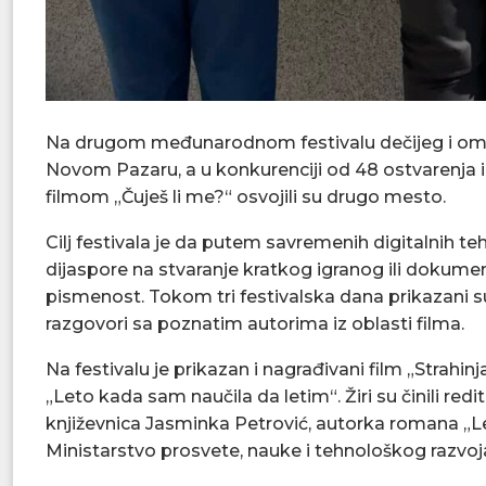
Na drugom međunarodnom festivalu dečijeg i omla
Novom Pazaru, a u konkurenciji od 48 ostvarenja i
filmom „Čuješ li me?“ osvojili su drugo mesto.
Cilj festivala je da putem savremenih digitalnih teh
dijaspore na stvaranje kratkog igranog ili dokumen
pismenost. Tokom tri festivalska dana prikazani su
razgovori sa poznatim autorima iz oblasti filma.
Na festivalu je prikazan i nagrađivani film „Strahinj
„Leto kada sam naučila da letim“. Žiri su činili red
književnica Jasminka Petrović, autorka romana „Le
Ministarstvo prosvete, nauke i tehnološkog razvoja