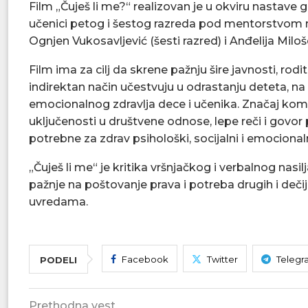
Film „Čuješ li me?“ realizovan je u okviru nastave 
učenici petog i šestog razreda pod mentorstvom 
Ognjen Vukosavljević (šesti razred) i Anđelija Miloše
Film ima za cilj da skrene pažnju šire javnosti, rodit
indirektan način učestvuju u odrastanju deteta, na
emocionalnog zdravlja dece i učenika. Značaj komun
uključenosti u društvene odnose, lepe reči i govo
potrebne za zdrav psihološki, socijalni i emocionaln
„Čuješ li me“ je kritika vršnjačkog i verbalnog nasi
pažnje na poštovanje prava i potreba drugih i dečij
uvredama.
Facebook
Twitter
Telegr
PODELI
Prethodna vest