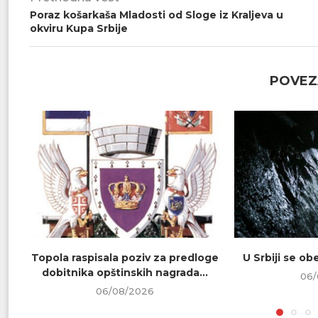
Poraz košarkaša Mladosti od Sloge iz Kraljeva u
okviru Kupa Srbije
POVEZ
Topola raspisala poziv za predloge
U Srbiji se o
dobitnika opštinskih nagrada...
06/
06/08/2026