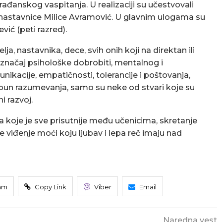
građanskog vaspitanja. U realizaciji su učestvovali
nastavnice Milice Avramović. U glavnim ulogama su
vić (peti razred).
elja, nastavnika, dece, svih onih koji na direktan ili
 značaj psihološke dobrobiti, mentalnog i
ikacije, empatičnosti, tolerancije i poštovanja,
r pun razumevanja, samo su neke od stvari koje su
i razvoj.
lja koje je sve prisutnije među učenicima, skretanje
e viđenje moći koju ljubav i lepa reč imaju nad
am
Copy Link
Viber
Email
Naredna vest