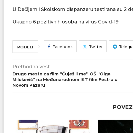
U Dečijem i Školskom dispanzeru testirana su 2 det
Ukupno 6 pozitivnih osoba na virus Covid-19.
Facebook
Twitter
Telegr
PODELI
Prethodna vest
Drugo mesto za film “Čuješ li me” OŠ “Olga
Milošević” na Međunarodnom IKT film Fest-u u
Novom Pazaru
POVEZ