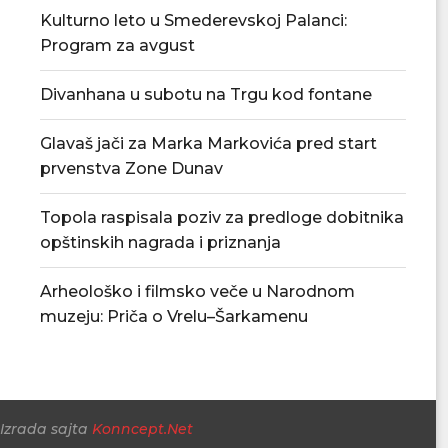
Kulturno leto u Smederevskoj Palanci:
Program za avgust
Divanhana u subotu na Trgu kod fontane
Glavaš jači za Marka Markovića pred start
Povećan rizik od požara – apel
U Smederevskoj P
prvenstva Zone Dunav
građanima da...
vodosnabdevanj
snabdevan
06/08/2026
Topola raspisala poziv za predloge dobitnika
06/08/
opštinskih nagrada i priznanja
Arheološko i filmsko veče u Narodnom
muzeju: Priča o Vrelu–Šarkamenu
Izrada sajta
Konncept.Net