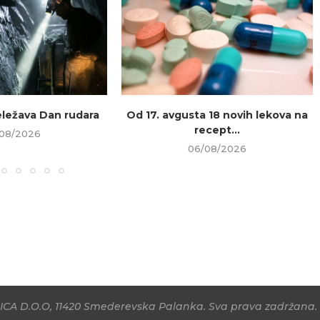
beležava Dan rudara
Od 17. avgusta 18 novih lekova na
recept...
08/2026
06/08/2026
CA D.O.O, 11420 Smederevska Palanka. Sva prava zadržana. 