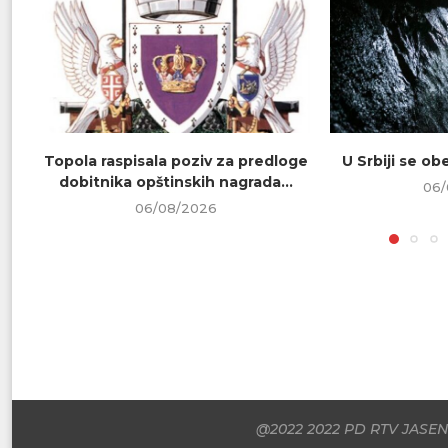
Topola raspisala poziv za predloge
U Srbiji se o
dobitnika opštinskih nagrada...
06/
06/08/2026
@2022 2022 PD RTV JASENI