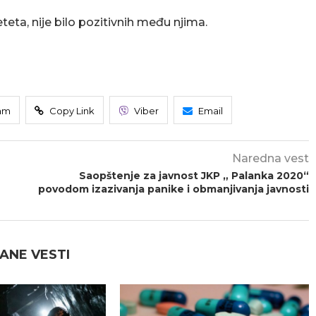
eta, nije bilo pozitivnih među njima.
am
Copy Link
Viber
Email
Naredna vest
Saopštenje za javnost JKP „ Palanka 2020“
povodom izazivanja panike i obmanjivanja javnosti
ANE VESTI