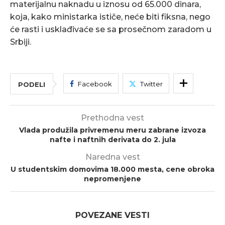
materijalnu naknadu u iznosu od 65.000 dinara,
koja, kako ministarka ističe, neće biti fiksna, nego
će rasti i usklađivaće se sa prosečnom zaradom u
Srbiji.
Facebook
Twitter
PODELI
Prethodna vest
Vlada produžila privremenu meru zabrane izvoza
nafte i naftnih derivata do 2. jula
Naredna vest
U studentskim domovima 18.000 mesta, cene obroka
nepromenjene
POVEZANE VESTI