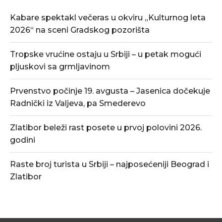
Kabare spektakl večeras u okviru „Kulturnog leta
2026“ na sceni Gradskog pozorišta
Tropske vrućine ostaju u Srbiji – u petak mogući
pljuskovi sa grmljavinom
Prvenstvo počinje 19. avgusta – Jasenica dočekuje
Radnički iz Valjeva, pa Smederevo
Zlatibor beleži rast posete u prvoj polovini 2026.
godini
Raste broj turista u Srbiji – najposećeniji Beograd i
Zlatibor