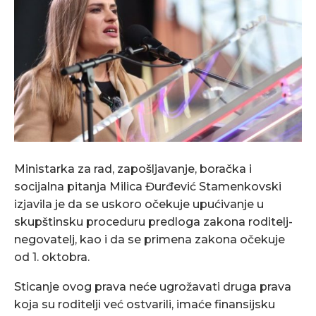
Ministarka za rad, zapošljavanje, boračka i
socijalna pitanja Milica Đurđević Stamenkovski
izjavila je da se uskoro očekuje upućivanje u
skupštinsku proceduru predloga zakona roditelj-
negovatelj, kao i da se primena zakona očekuje
od 1. oktobra.
Sticanje ovog prava neće ugrožavati druga prava
koja su roditelji već ostvarili, imaće finansijsku