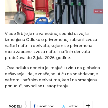
Vlade Srbije je na vanrednoj sednici usvojila
izmenjenu Odluku o privremenoj zabrani izvoza
nafte i naftnih derivata, kojom se privremena
mera zabrane izvoza nafte i naftnih derivata
produžava do 2. jula 2026. godine.
„Ova odluka doneta je imajući u vidu da globalna
dešavanja i dalje značajno utiču na snabdevanje
naftom i naftnim derivatima, kao i na smanjenu
ponudu”, navodi se u saopštenju.
Facebook
Twitter
PODELI