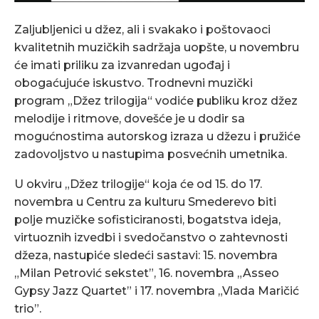
Zaljubljenici u džez, ali i svakako i poštovaoci
kvalitetnih muzičkih sadržaja uopšte, u novembru
će imati priliku za izvanredan ugođaj i
obogaćujuće iskustvo. Trodnevni muzički
program „Džez trilogija“ vodiće publiku kroz džez
melodije i ritmove, dovešće je u dodir sa
mogućnostima autorskog izraza u džezu i pružiće
zadovoljstvo u nastupima posvećnih umetnika.
U okviru „Džez trilogije“ koja će od 15. do 17.
novembra u Centru za kulturu Smederevo biti
polje muzičke sofisticiranosti, bogatstva ideja,
virtuoznih izvedbi i svedočanstvo o zahtevnosti
džeza, nastupiće sledeći sastavi: 15. novembra
„Milan Petrović sekstet”, 16. novembra „Asseo
Gypsy Jazz Quartet” i 17. novembra „Vlada Maričić
trio”.