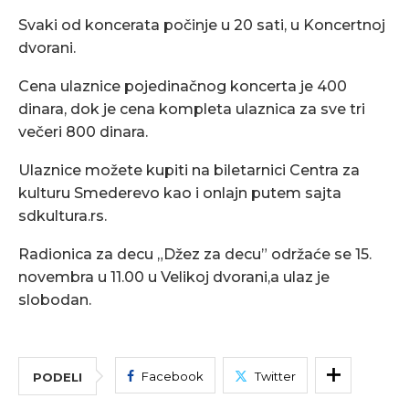
Svaki od koncerata počinje u 20 sati, u Koncertnoj
dvorani.
Cena ulaznice pojedinačnog koncerta je 400
dinara, dok je cena kompleta ulaznica za sve tri
večeri 800 dinara.
Ulaznice možete kupiti na biletarnici Centra za
kulturu Smederevo kao i onlajn putem sajta
sdkultura.rs.
Radionica za decu „Džez za decu” održaće se 15.
novembra u 11.00 u Velikoj dvorani,a ulaz je
slobodan.
Facebook
Twitter
PODELI