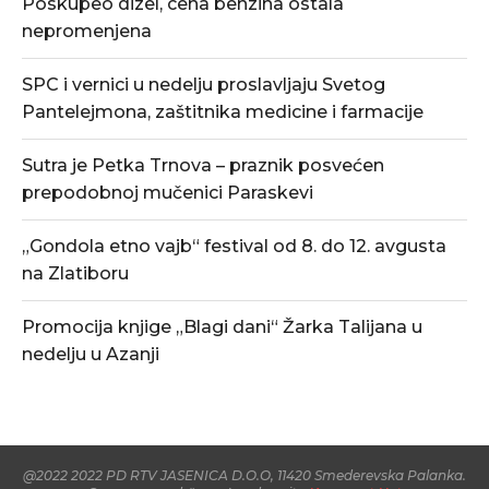
Poskupeo dizel, cena benzina ostala
nepromenjena
SPC i vernici u nedelju proslavljaju Svetog
Pantelejmona, zaštitnika medicine i farmacije
Sutra je Petka Trnova – praznik posvećen
prepodobnoj mučenici Paraskevi
„Gondola etno vajb“ festival od 8. do 12. avgusta
na Zlatiboru
Promocija knjige „Blagi dani“ Žarka Talijana u
nedelju u Azanji
@2022 2022 PD RTV JASENICA D.O.O, 11420 Smederevska Palanka.