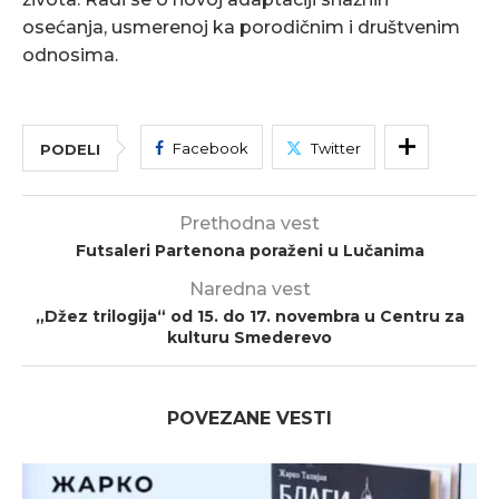
osećanja, usmerenoj ka porodičnim i društvenim
odnosima.
Facebook
Twitter
PODELI
Prethodna vest
Futsaleri Partenona poraženi u Lučanima
Naredna vest
„Džez trilogija“ od 15. do 17. novembra u Centru za
kulturu Smederevo
POVEZANE VESTI