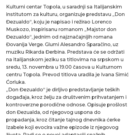
Kulturni centar Topola, u saradnji sa Italijanskim
institutom za kulturu, organizuje predstavu „Don
Đezualdo“, koju je napisao i režirao Lorenco
Muskozo, inspirisanu romanom „Majstor don
Đezualdo“, jednim od najznačajnijih romana
Đovanija Verge. Glumi Alesandro Sparačino, uz
muziku Rikarda Đerbina. Predstava će se održati
na italijanskom jeziku sa titlovima na srpskom u
sredu, 13. novembra u 19.00 časova u Kulturnom
centru Topola. Prevod titlova uradila je Ivana Simić
Ćorluka.
„Don Đezualdo“ je dirljivo predstavljanje teških
događaja, kroz želju za društvenim prihvatanjem i
kontroverzne porodične odnose. Opisuje prošlost
don Đezualda, od njegovog uspona do
propadanja, kroz čitanje tajnog dnevnika ćerke
Izabele koji evocira važne epizode iz njegovog
života. Radi se o novoj adaptaciji snažnih