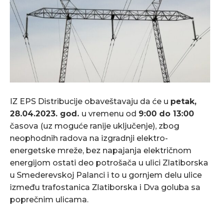
IZ EPS Distribucije obaveštavaju da će u
petak,
28.04.2023. god.
u vremenu od
9:00 do 13:00
časova (uz moguće ranije uključenje), zbog
neophodnih radova na izgradnji elektro-
energetske mreže, bez napajanja električnom
energijom ostati deo potrošača u ulici Zlatiborska
u Smederevskoj Palanci i to u gornjem delu ulice
između trafostanica Zlatiborska i Dva goluba sa
poprečnim ulicama.