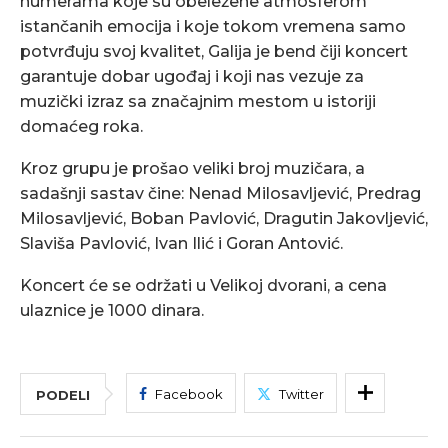
numerama koje su obeležene atmosferom
istančanih emocija i koje tokom vremena samo
potvrđuju svoj kvalitet, Galija je bend čiji koncert
garantuje dobar ugođaj i koji nas vezuje za
muzički izraz sa značajnim mestom u istoriji
domaćeg roka.
Kroz grupu je prošao veliki broj muzičara, a
sadašnji sastav čine: Nenad Milosavljević, Predrag
Milosavljević, Boban Pavlović, Dragutin Jakovljević,
Slaviša Pavlović, Ivan Ilić i Goran Antović.
Koncert će se održati u Velikoj dvorani, a cena
ulaznice je 1000 dinara.
Facebook
Twitter
PODELI