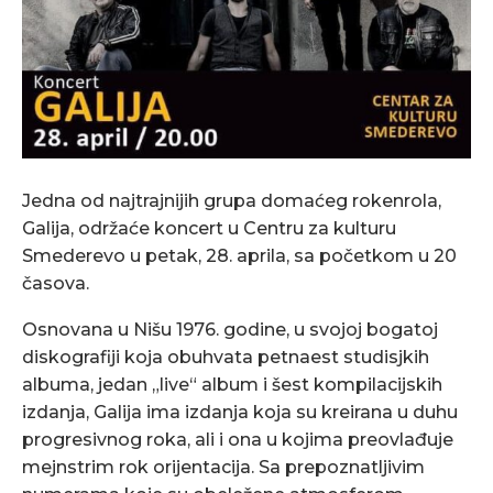
Jedna od najtrajnijih grupa domaćeg rokenrola,
Galija, održaće koncert u Centru za kulturu
Smederevo u petak, 28. aprila, sa početkom u 20
časova.
Osnovana u Nišu 1976. godine, u svojoj bogatoj
diskografiji koja obuhvata petnaest studisjkih
albuma, jedan „live“ album i šest kompilacijskih
izdanja, Galija ima izdanja koja su kreirana u duhu
progresivnog roka, ali i ona u kojima preovlađuje
mejnstrim rok orijentacija. Sa prepoznatljivim