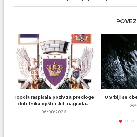
POVEZ
Topola raspisala poziv za predloge
U Srbiji se o
dobitnika opštinskih nagrada...
06/
06/08/2026