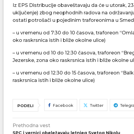
Iz EPS Distribucije obaveštavaju da će u utorak, 2
uključenje) zbog neophodnih radova na održavanju
ostati potrošači u pojedinim traforeonima u Smede
– u vremenu od 7:30 do 10 časova, traforeon “Omla
oko raskrsnica istih i bliže okolne ulice)
– u vremenu od 10 do 12:30 časova, traforeon “Breg
Jezerske, zona oko raskrsnica istih i bliže okolne ul
– u vremenu od 12:30 do 15 časova, traforeon “Bal
raskrsnica istih i bliže okolne ulice)
Facebook
Twitter
Telegr
PODELI
Prethodna vest
SPC i vernici obeležavaju letnjeg Svetog Nikolu