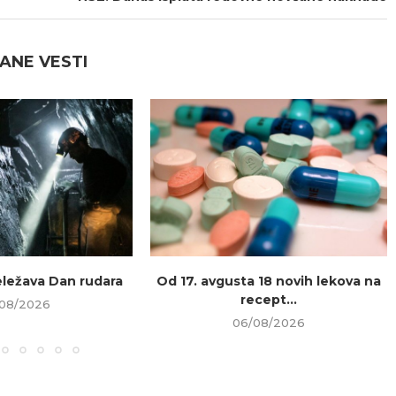
ANE VESTI
beležava Dan rudara
Od 17. avgusta 18 novih lekova na
recept...
08/2026
06/08/2026