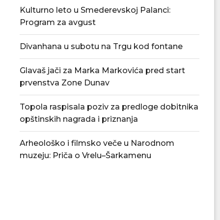
Kulturno leto u Smederevskoj Palanci:
Program za avgust
Divanhana u subotu na Trgu kod fontane
Glavaš jači za Marka Markovića pred start
prvenstva Zone Dunav
Topola raspisala poziv za predloge dobitnika
opštinskih nagrada i priznanja
Arheološko i filmsko veče u Narodnom
muzeju: Priča o Vrelu–Šarkamenu
Povećan rizik od požara – apel
U Smederevskoj P
građanima da...
vodosnabdevanj
snabdevan
06/08/2026
06/08/