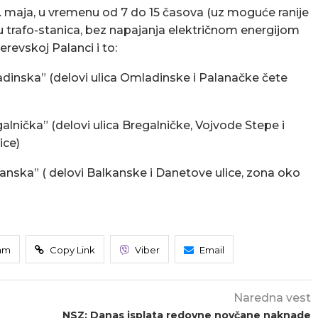
3. maja, u vremenu od 7 do 15 časova (uz moguće ranije
 trafo-stanica, bez napajanja električnom energijom
revskoj Palanci i to:
dinska” (delovi ulica Omladinske i Palanačke čete
alnička” (delovi ulica Bregalničke, Vojvode Stepe i
ice)
kanska” ( delovi Balkanske i Danetove ulice, zona oko
am
Copy Link
Viber
Email
Naredna vest
NSZ: Danas isplata redovne novčane naknade