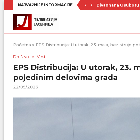
NAJVAŽNIJE INFORMACIJE
Divanhana u subotu
Prvenstvo počinje 19
Raste broj turista u 
Republički štab za v
Četrnaest ekipa na t
Poznat raspored Pod
Zavičajno udruženje 
Rezerve krvi na mini
Stiže novi toplotni 
Početna
»
EPS Distribucija: U utorak, 23. maja, bez struje p
Društvo
Vesti
EPS Distribucija: U utorak, 23. m
pojedinim delovima grada
22/05/2023