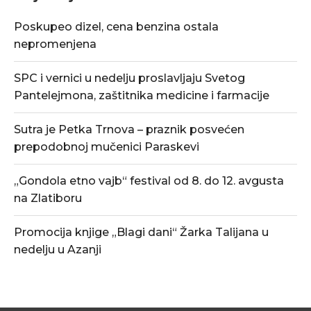
Poskupeo dizel, cena benzina ostala
nepromenjena
SPC i vernici u nedelju proslavljaju Svetog
Pantelejmona, zaštitnika medicine i farmacije
Sutra je Petka Trnova – praznik posvećen
prepodobnoj mučenici Paraskevi
„Gondola etno vajb“ festival od 8. do 12. avgusta
na Zlatiboru
Promocija knjige „Blagi dani“ Žarka Talijana u
nedelju u Azanji