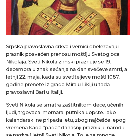
Srpska pravoslavna crkva i vernici obeležavaju
praznik posvećen prenosu moštiju Svetog oca
Nikolaja. Sveti Nikola zimski praznuje se 19.
decembra u znak sećanja na dan svečeve smrti, a
letnji 22. maja, kada su svetiteljeve mošti 1087.
godine prenete iz grada Mira u Likiji u tada
pravoslavni Bari u Italiji.
Sveti Nikola se smatra zaštitnikom dece, učenih
ljudi, trgovaca, mornara, putnika uopšte. Iako
kalendarski ne pripada letu, zbog najčešće lepog
vremena kada “pada” današnji praznik, u narodu
se naziva i letnji Sveti Nikola. To je za mnoge