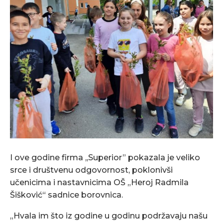
I ove godine firma ,,Superior” pokazala je veliko
srce i društvenu odgovornost, poklonivši
učenicima i nastavnicima OŠ „Heroj Radmila
Šišković“ sadnice borovnica.
„Hvala im što iz godine u godinu podržavaju našu