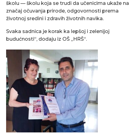
školu — školu koja se trudi da učenicima ukaže na
značaj očuvanja prirode, odgovornosti prema
životnoj sredini i zdravih životnih navika.
Svaka sadnica je korak ka lepšoj i zelenijoj
budućnosti“, dodaju iz OŠ „HRŠ“.