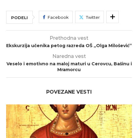
Facebook
Twitter
PODELI
Prethodna vest
Ekskurzija učenika petog razreda OŠ „Olga Milošević”
Naredna vest
Veselo i emotivno na maloj maturi u Cerovcu, Bašinu i
Mramorcu
POVEZANE VESTI