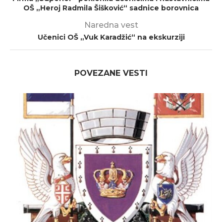
OŠ „Heroj Radmila Šišković“ sadnice borovnica
Naredna vest
Učenici OŠ „Vuk Karadžić“ na ekskurziji
POVEZANE VESTI