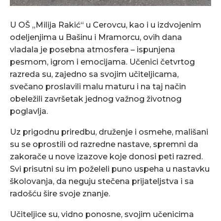
U OŠ „Milija Rakić“ u Cerovcu, kao i u izdvojenim
odeljenjima u Bašinu i Mramorcu, ovih dana
vladala je posebna atmosfera – ispunjena
pesmom, igrom i emocijama. Učenici četvrtog
razreda su, zajedno sa svojim učiteljicama,
svečano proslavili malu maturu i na taj način
obeležili završetak jednog važnog životnog
poglavlja.
Uz prigodnu priredbu, druženje i osmehe, mališani
su se oprostili od razredne nastave, spremni da
zakorače u nove izazove koje donosi peti razred.
Svi prisutni su im poželeli puno uspeha u nastavku
školovanja, da neguju stečena prijateljstva i sa
radošću šire svoje znanje.
Učiteljice su, vidno ponosne, svojim učenicima