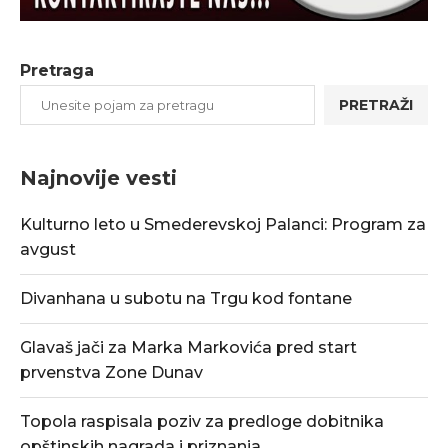
Pretraga
PRETRAŽI
Najnovije vesti
Kulturno leto u Smederevskoj Palanci: Program za
avgust
Divanhana u subotu na Trgu kod fontane
Glavaš jači za Marka Markovića pred start
prvenstva Zone Dunav
Topola raspisala poziv za predloge dobitnika
opštinskih nagrada i priznanja