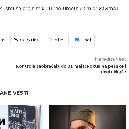
 i susret sa brojnim kulturno-umetničkim društvima i
am
Copy Link
Viber
Email
Naredna vest
Kontrola saobraćaja do 31. maja: Fokus na pešake i
dvotočkaše
ANE VESTI