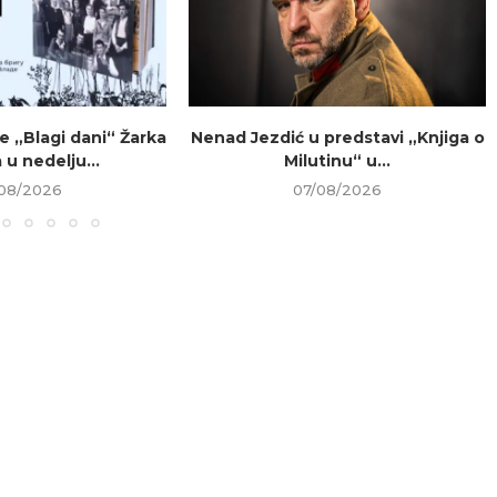
e „Blagi dani“ Žarka
Nenad Jezdić u predstavi „Knjiga o
 u nedelju...
Milutinu“ u...
08/2026
07/08/2026