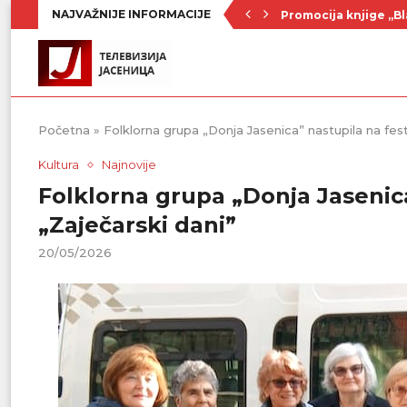
NAJVAŽNIJE INFORMACIJE
Promocija knjige „Bl
Nenad Jezdić u predst
Ognjenović: Sve sp
Penzionerima iz kate
Vlada Srbije usvojila
PU „Čika Jova Zmaj“:
Kulturno leto u Sme
Divanhana u subotu
Prvenstvo počinje 19
Početna
»
Folklorna grupa „Donja Jasenica” nastupila na fest
Kultura
Najnovije
Folklorna grupa „Donja Jasenica
„Zaječarski dani”
20/05/2026