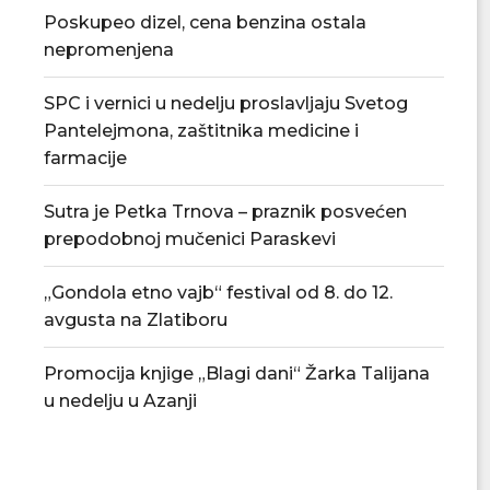
Poskupeo dizel, cena benzina ostala
nepromenjena
SPC i vernici u nedelju proslavljaju Svetog
Pantelejmona, zaštitnika medicine i
Ognjenović: Sve spremno za
Penzionerima iz
farmacije
jednokratnu pomoć penzionerima
zaposlenih julске p
14....
07/08/2
07/08/2026
Sutra je Petka Trnova – praznik posvećen
prepodobnoj mučenici Paraskevi
„Gondola etno vajb“ festival od 8. do 12.
avgusta na Zlatiboru
Promocija knjige „Blagi dani“ Žarka Talijana
u nedelju u Azanji