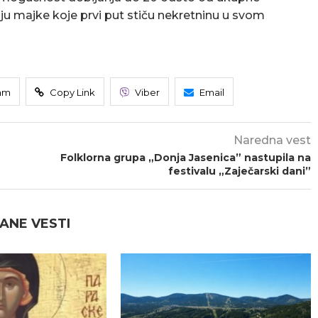
aju majke koje prvi put stiču nekretninu u svom
am
Copy Link
Viber
Email
Naredna vest
Folklorna grupa „Donja Jasenica” nastupila na
festivalu „Zaječarski dani”
ANE VESTI