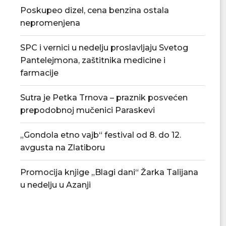
Poskupeo dizel, cena benzina ostala
nepromenjena
SPC i vernici u nedelju proslavljaju Svetog
Tradicionalna Azanjska pogačijada
PU „Čika Jova Zmaj
Pantelejmona, zaštitnika medicine i
8. avgusta
novu.
farmacije
07/08/2026
07/08/2
Sutra je Petka Trnova – praznik posvećen
prepodobnoj mučenici Paraskevi
„Gondola etno vajb“ festival od 8. do 12.
avgusta na Zlatiboru
Promocija knjige „Blagi dani“ Žarka Talijana
u nedelju u Azanji