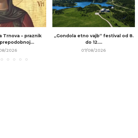
a Trnova – praznik
„Gondola etno vajb“ festival od 8.
prepodobnoj...
do 12....
08/2026
07/08/2026