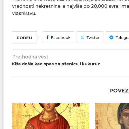
vrednosti nekretnine, a najviše do 20.000 evra, im
vlasništvu.
Facebook
Twitter
Telegr
PODELI
Prethodna vest
Kiša došla kao spas za pšenicu i kukuruz
POVEZ