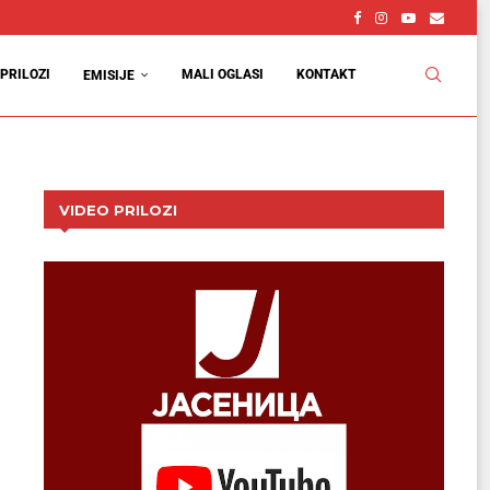
PRILOZI
MALI OGLASI
KONTAKT
EMISIJE
VIDEO PRILOZI