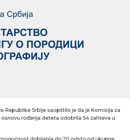
e Republike Srbije saopštilo je da je Komisija za
 osnovu rođenja deteta odobrila 54 zahteva u
a mogućnost dobijanja do 20 odsto od ukupne