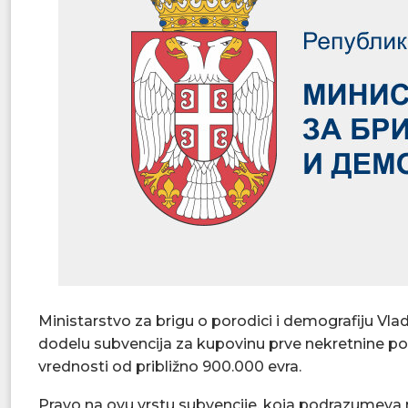
Ministarstvo za brigu o porodici i demografiju Vlad
dodelu subvencija za kupovinu prve nekretnine po
vrednosti od približno 900.000 evra.
Pravo na ovu vrstu subvencije, koja podrazumev