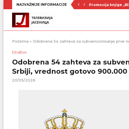
NAJVAŽNIJE INFORMACIJE
Promocija knjige „Bl
Nenad Jezdić u predst
Ognjenović: Sve sp
Penzionerima iz kate
Vlada Srbije usvojila
PU „Čika Jova Zmaj“:
Kulturno leto u Sme
Divanhana u subotu
Prvenstvo počinje 19
Početna
»
Odobrena 54 zahteva za subvencionisanje prve ne
Društvo
Odobrena 54 zahteva za subven
Srbiji, vrednost gotovo 900.000
20/05/2026