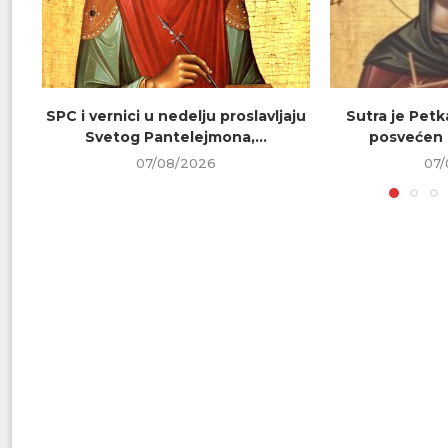
SPC i vernici u nedelju proslavljaju
Sutra je Petk
Svetog Pantelejmona,...
posvećen 
07/08/2026
07/