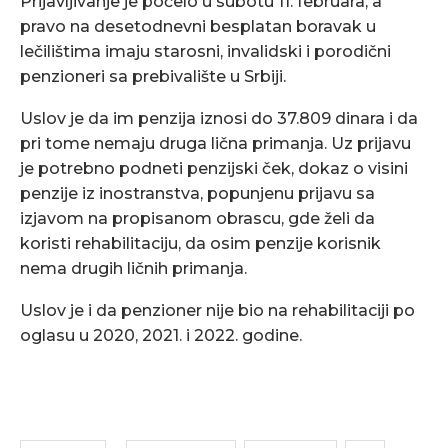
Prijavljivanje je počelo u subotu 11. februara, a
pravo na desetodnevni besplatan boravak u
lečilištima imaju starosni, invalidski i porodični
penzioneri sa prebivalište u Srbiji.
Uslov je da im penzija iznosi do 37.809 dinara i da
pri tome nemaju druga lična primanja. Uz prijavu
je potrebno podneti penzijski ček, dokaz o visini
penzije iz inostranstva, popunjenu prijavu sa
izjavom na propisanom obrascu, gde želi da
koristi rehabilitaciju, da osim penzije korisnik
nema drugih ličnih primanja.
Uslov je i da penzioner nije bio na rehabilitaciji po
oglasu u 2020, 2021. i 2022. godine.