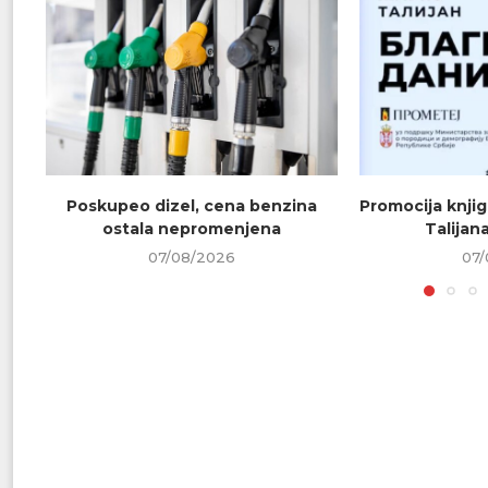
Poskupeo dizel, cena benzina
Promocija knjig
ostala nepromenjena
Talijana
07/08/2026
07/