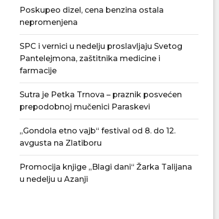
Poskupeo dizel, cena benzina ostala
nepromenjena
SPC i vernici u nedelju proslavljaju Svetog
Pantelejmona, zaštitnika medicine i
farmacije
Nenad Jezdić u predstavi „Knjiga o
Vlada Srbije usvoj
Sutra je Petka Trnova – praznik posvećen
Milutinu“ u...
podrške privred
prepodobnoj mučenici Paraskevi
07/08/2026
07/08/2
„Gondola etno vajb“ festival od 8. do 12.
avgusta na Zlatiboru
Promocija knjige „Blagi dani“ Žarka Talijana
u nedelju u Azanji