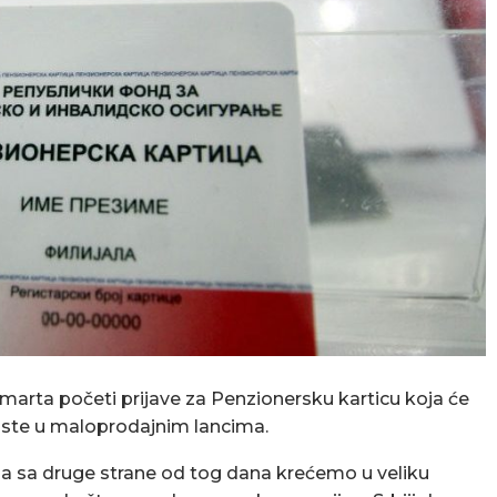
5. marta početi prijave za Penzionersku karticu koja će
ste u maloprodajnim lancima.
 a sa druge strane od tog dana krećemo u veliku