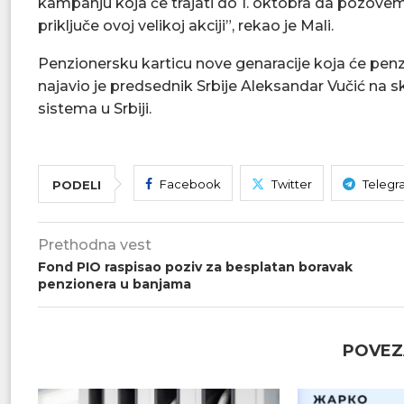
kampanju koja će trajati do 1. oktobra da pozove
priključe ovoj velikoj akciji”, rekao je Mali.
Penzionersku karticu nove genaracije koja će pe
najavio je predsednik Srbije Aleksandar Vučić n
sistema u Srbiji.
Facebook
Twitter
Telegr
PODELI
Prethodna vest
Fond PIO raspisao poziv za besplatan boravak
penzionera u banjama
POVEZ