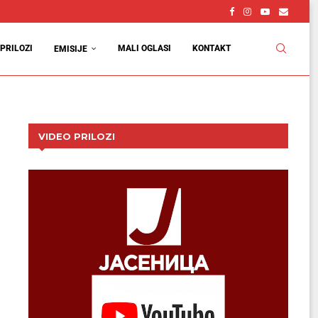
PRILOZI
MALI OGLASI
KONTAKT
EMISIJE
VIDEO PRILOZI