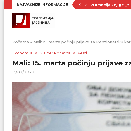
NAJVAŽNIJE INFORMACIJE
Promocija knjige „Bl
Nenad Jezdić u predst
Ognjenović: Sve sp
Penzionerima iz kate
Vlada Srbije usvojila
PU „Čika Jova Zmaj“:
Kulturno leto u Sme
Divanhana u subotu
Prvenstvo počinje 19
Početna
»
Mali: 15. marta počinju prijave za Penzionersku kar
Ekonomija
Slajder Pocetna
Vesti
Mali: 15. marta počinju prijave 
13/02/2023