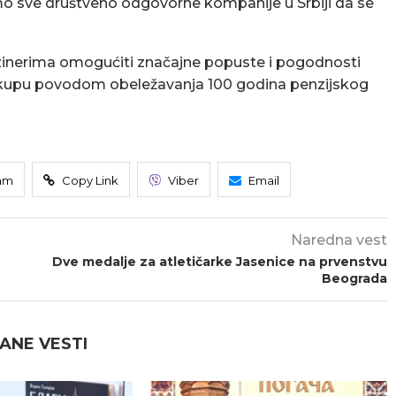
mo sve društveno odgovorne kompanije u Srbiji da se
nzinerima omogućiti značajne popuste i pogodnosti
a skupu povodom obeležavanja 100 godina penzijskog
am
Copy Link
Viber
Email
Naredna vest
Dve medalje za atletičarke Jasenice na prvenstvu
Beograda
ANE VESTI