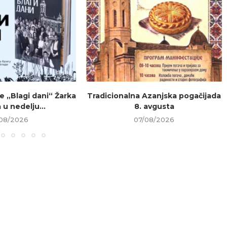
e „Blagi dani“ Žarka
Tradicionalna Azanjska pogačijada
 u nedelju...
8. avgusta
08/2026
07/08/2026