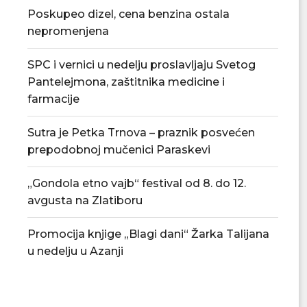
Poskupeo dizel, cena benzina ostala
nepromenjena
SPC i vernici u nedelju proslavljaju Svetog
Pantelejmona, zaštitnika medicine i
farmacije
Sutra je Petka Trnova – praznik posvećen
prepodobnoj mučenici Paraskevi
„Gondola etno vajb“ festival od 8. do 12.
avgusta na Zlatiboru
Promocija knjige „Blagi dani“ Žarka Talijana
Poznat raspored Podunavske
FK Jasenica otvori
u nedelju u Azanji
okružne lige, sezona počinje 22....
fudbala 
04/08/2026
03/08/