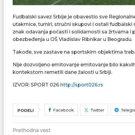
Fudbalski savez Srbije je obavestio sve Regionaln
utakmice, turniri, stručni skupovi i ostali fudbalsk
znak odavanja počasti i solidarnosti sa žrtvama i 
obezbeđenja u OŠ Vladislav Ribnikar u Beogradu.
Takođe, sve zastave na sportskim objektima treba
Nije dozvoljeno emitovanje emitovanje bilo kakvih m
kontekstom remetili dane žalosti u Srbiji.
IZVOR: SPORT 026
http://sport026.rs
Facebook
Twitter
Telegr
PODELI
Prethodna vest