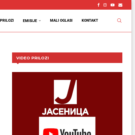
PRILOZI
MALI OGLASI
KONTAKT
EMISIJE
VIDEO PRILOZI