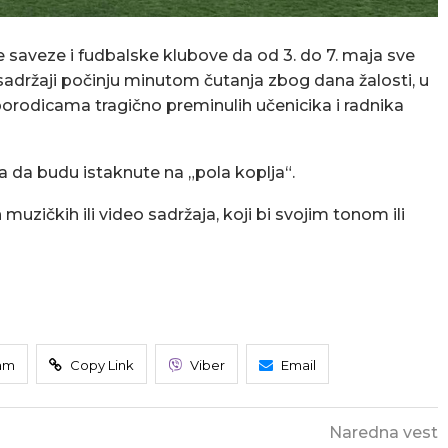
e saveze i fudbalske klubove da od 3. do 7. maja sve
i sadržaji počinju minutom čutanja zbog dana žalosti, u
porodicama tragično preminulih učenicika i radnika
 da budu istaknute na „pola koplja“.
uzičkih ili video sadržaja, koji bi svojim tonom ili
am
Copy Link
Viber
Email
Naredna vest