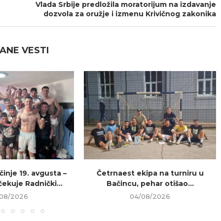
Vlada Srbije predložila moratorijum na izdavanje
dozvola za oružje i izmenu Krivičnog zakonika
ANE VESTI
inje 19. avgusta –
Četrnaest ekipa na turniru u
ekuje Radnički...
Bačincu, pehar otišao...
08/2026
04/08/2026