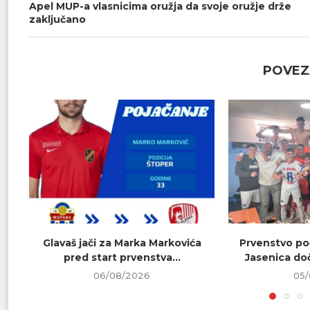
Apel MUP-a vlasnicima oružja da svoje oružje drže
zaključano
POVEZ
Glavaš jači za Marka Markovića
Prvenstvo poč
pred start prvenstva...
Jasenica doč
06/08/2026
05/