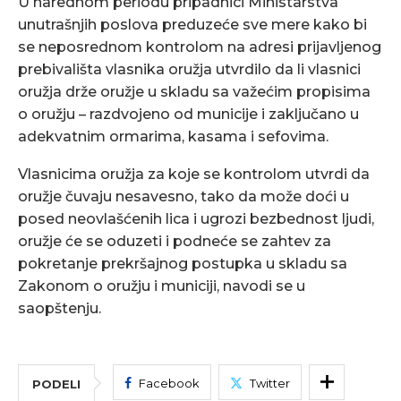
U narednom periodu pripadnici Ministarstva
unutrašnjih poslova preduzeće sve mere kako bi
se neposrednom kontrolom na adresi prijavljenog
prebivališta vlasnika oružja utvrdilo da li vlasnici
oružja drže oružje u skladu sa važećim propisima
o oružju – razdvojeno od municije i zaključano u
adekvatnim ormarima, kasama i sefovima.
Vlasnicima oružja za koje se kontrolom utvrdi da
oružje čuvaju nesavesno, tako da može doći u
posed neovlašćenih lica i ugrozi bezbednost ljudi,
oružje će se oduzeti i podneće se zahtev za
pokretanje prekršajnog postupka u skladu sa
Zakonom o oružju i municiji, navodi se u
saopštenju.
Facebook
Twitter
PODELI