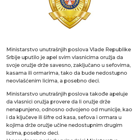
Ministarstvo unutrašnjih poslova Vlade Republike
Srbije uputilo je apel svim vlasnicima oružja da
svoje oružje drže savesno, zaključano u sefovima,
kasama ili ormarima, tako da bude nedostupno
neovlašćenim licima, a posebno deci.
Ministarstvo unutrašnjih poslova takođe apeluje
da vlasnici oružja provere da li oružje drže
nenapunjeno, odnosno odvojeno od municije, kao
i da ključeve ili šifre od kasa, sefova i ormara u
kojima drže oružje učine nedostupnim drugim
licima, posebno deci.