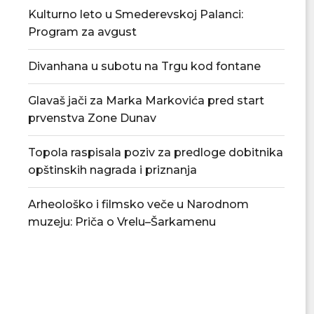
Kulturno leto u Smederevskoj Palanci:
Program za avgust
Divanhana u subotu na Trgu kod fontane
Glavaš jači za Marka Markovića pred start
prvenstva Zone Dunav
Topola raspisala poziv za predloge dobitnika
opštinskih nagrada i priznanja
Arheološko i filmsko veče u Narodnom
muzeju: Priča o Vrelu–Šarkamenu