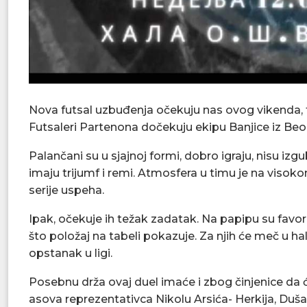
Nova futsal uzbuđenja očekuju nas ovog vikenda, ta
Futsaleri Partenona dočekuju ekipu Banjice iz Beogr
Palančani su u sjajnoj formi, dobro igraju, nisu iz
imaju trijumf i remi. Atmosfera u timu je na visok
serije uspeha.
Ipak, očekuje ih težak zadatak. Na papipu su favor
što položaj na tabeli pokazuje. Za njih će meč u h
opstanak u ligi.
Posebnu drža ovaj duel imaće i zbog činjenice da 
asova reprezentativca Nikolu Arsića- Herkija, Duš