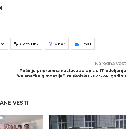
0)
am
Copy Link
Viber
Email
Naredna vest
Počinje pripremna nastava za upis u IT odeljenje
“Palanačke gimnazije” za školsku 2023-24. godinu
ANE VESTI