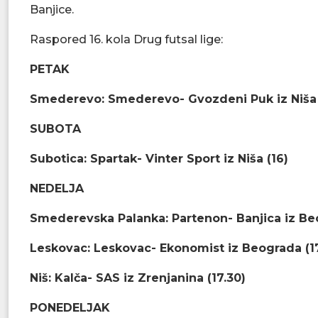
Banjice.
Raspored 16. kola Drug futsal lige:
PETAK
Smederevo: Smederevo- Gvozdeni Puk iz Niša 
SUBOTA
Subotica: Spartak- Vinter Sport iz Niša (16)
NEDELJA
Smederevska Palanka: Partenon- Banjica iz Be
Leskovac: Leskovac- Ekonomist iz Beograda (1
Niš: Kalča- SAS iz Zrenjanina (17.30)
PONEDELJAK