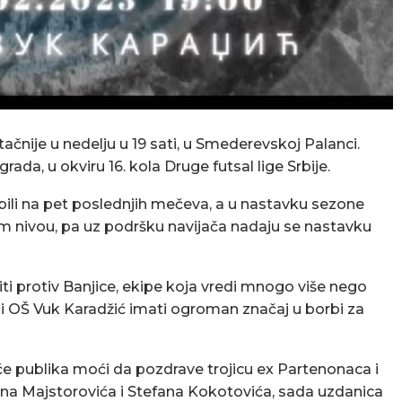
čnije u nedelju u 19 sati, u Smederevskoj Palanci.
ada, u okviru 16. kola Druge futsal lige Srbije.
gubili na pet poslednjih mečeva, a u nastavku sezone
om nivou, pa uz podršku navijača nadaju se nastavku
iti protiv Banjice, ekipe koja vredi mnogo više nego
ali OŠ Vuk Karadžić imati ogroman značaj u borbi za
će publika moći da pozdrave trojicu ex Partenonaca i
ana Majstorovića i Stefana Kokotovića, sada uzdanica