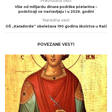
Prethodna vest
Više od milijardu dinara podrške pčelarima –
podsticaji se nastavljaju i u 2026. godini
Naredna vest
OŠ „Karađorđe“ obeležava 190 godina školstva u Rači
POVEZANE VESTI