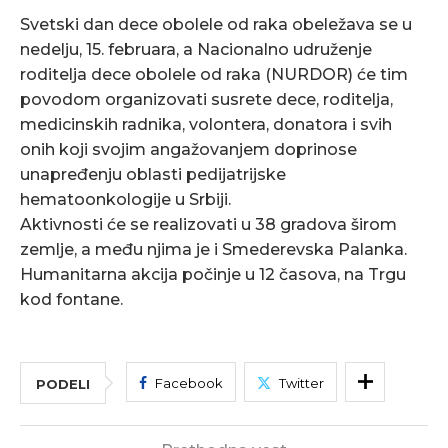
Svetski dan dece obolele od raka obeležava se u
nedelju, 15. februara, a Nacionalno udruženje
roditelja dece obolele od raka (NURDOR) će tim
povodom organizovati susrete dece, roditelja,
medicinskih radnika, volontera, donatora i svih
onih koji svojim angažovanjem doprinose
unapređenju oblasti pedijatrijske
hematoonkologije u Srbiji.
Aktivnosti će se realizovati u 38 gradova širom
zemlje, a među njima je i Smederevska Palanka.
Humanitarna akcija počinje u 12 časova, na Trgu
kod fontane.
Facebook
Twitter
PODELI