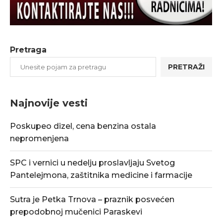
Pretraga
PRETRAŽI
Najnovije vesti
Poskupeo dizel, cena benzina ostala
nepromenjena
SPC i vernici u nedelju proslavljaju Svetog
Pantelejmona, zaštitnika medicine i farmacije
Sutra je Petka Trnova – praznik posvećen
prepodobnoj mučenici Paraskevi