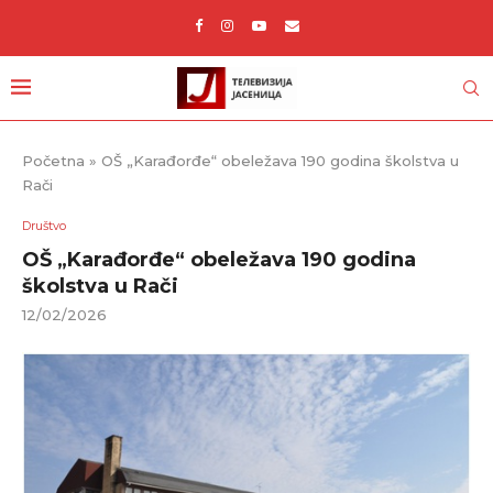
Početna
»
OŠ „Karađorđe“ obeležava 190 godina školstva u
Rači
Društvo
OŠ „Karađorđe“ obeležava 190 godina
školstva u Rači
12/02/2026