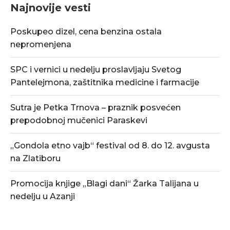
Najnovije vesti
Poskupeo dizel, cena benzina ostala
nepromenjena
SPC i vernici u nedelju proslavljaju Svetog
Pantelejmona, zaštitnika medicine i farmacije
Sutra je Petka Trnova – praznik posvećen
prepodobnoj mučenici Paraskevi
„Gondola etno vajb“ festival od 8. do 12. avgusta
na Zlatiboru
Promocija knjige „Blagi dani“ Žarka Talijana u
nedelju u Azanji