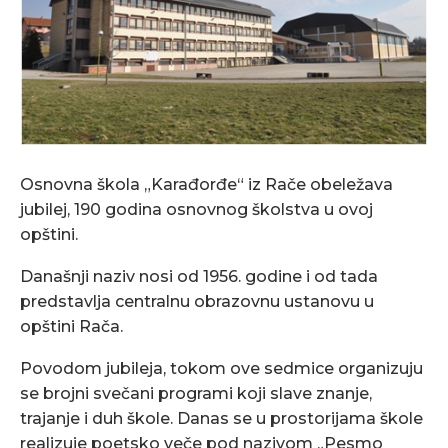
Osnovna škola „Karađorđe“ iz Rače obeležava
jubilej, 190 godina osnovnog školstva u ovoj
opštini.
Današnji naziv nosi od 1956. godine i od tada
predstavlja centralnu obrazovnu ustanovu u
opštini Rača.
Povodom jubileja, tokom ove sedmice organizuju
se brojni svečani programi koji slave znanje,
trajanje i duh škole. Danas se u prostorijama škole
realizuje poetsko veče pod nazivom „Pesmo