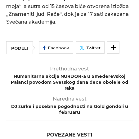
moja“, a sutra od 15 časova biće otvorena izložba
„Znameniti ljudi Rače“, dok je za 17 sati zakazana
Svečana akademija.
Facebook
Twitter
PODELI
Prethodna vest
Humanitarna akcija NURDOR-a u Smederevskoj
Palanci povodom Svetskog dana dece obolele od
raka
Naredna vest
DJ žurke i posebne pogodnosti na Gold gondoli u
februaru
POVEZANE VESTI