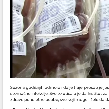
Sezona godišnjih odmora i dalje traje, prošao je još
stomačne infekcije. Sve to uticalo je da Institut z
zdrave punoletne osobe, sve koji mogu i žele da da