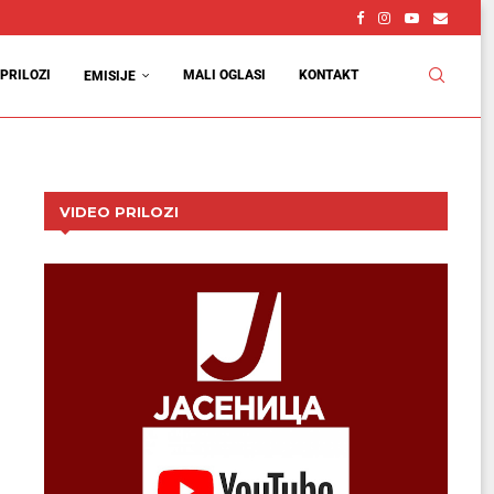
PRILOZI
MALI OGLASI
KONTAKT
EMISIJE
VIDEO PRILOZI