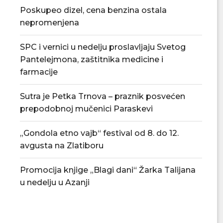
Poskupeo dizel, cena benzina ostala
nepromenjena
SPC i vernici u nedelju proslavljaju Svetog
Pantelejmona, zaštitnika medicine i
Tradicionalna Azanjska pogačijada
PU „Čika Jova Zmaj
8. avgusta
novu.
farmacije
07/08/2026
07/08/2
Sutra je Petka Trnova – praznik posvećen
prepodobnoj mučenici Paraskevi
„Gondola etno vajb“ festival od 8. do 12.
avgusta na Zlatiboru
Promocija knjige „Blagi dani“ Žarka Talijana
u nedelju u Azanji