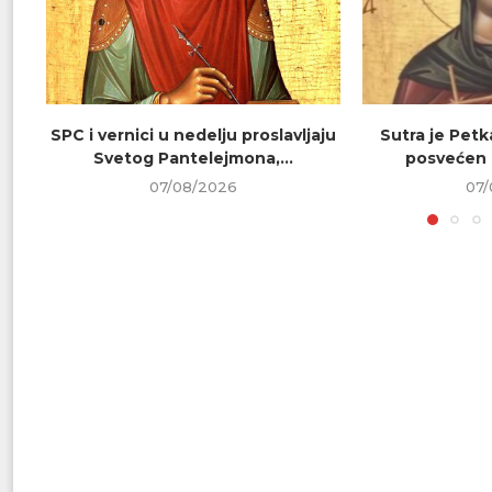
SPC i vernici u nedelju proslavljaju
Sutra je Petk
Svetog Pantelejmona,...
posvećen 
07/08/2026
07/