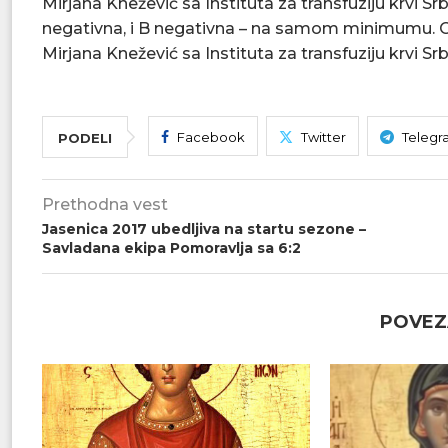
Mirjana Knežević sa Instituta za transfuziju krvi Srb
negativna, i B negativna – na samom minimumu. Ost
Mirjana Knežević sa Instituta za transfuziju krvi Srbi
Facebook
Twitter
Telegr
PODELI
Prethodna vest
Jasenica 2017 ubedljiva na startu sezone –
Savladana ekipa Pomoravlja sa 6:2
POVEZ