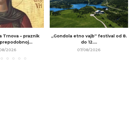
a Trnova – praznik
„Gondola etno vajb“ festival od 8.
prepodobnoj...
do 12....
08/2026
07/08/2026