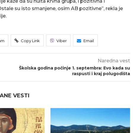
ije kaže da su nulta krvna grupa, i pozitivna i
ale su isto smanjene, osim AB pozitivne”, rekla je
je.
am
Copy Link
Viber
Email
Naredna vest
Školska godina počinje 1. septembra: Evo kada su
raspusti i kraj polugodišta
ANE VESTI