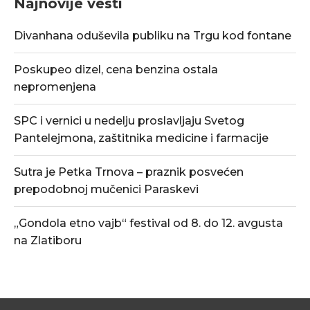
Najnovije vesti
Divanhana oduševila publiku na Trgu kod fontane
Poskupeo dizel, cena benzina ostala
nepromenjena
SPC i vernici u nedelju proslavljaju Svetog
Pantelejmona, zaštitnika medicine i farmacije
Sutra je Petka Trnova – praznik posvećen
prepodobnoj mučenici Paraskevi
„Gondola etno vajb“ festival od 8. do 12. avgusta
na Zlatiboru