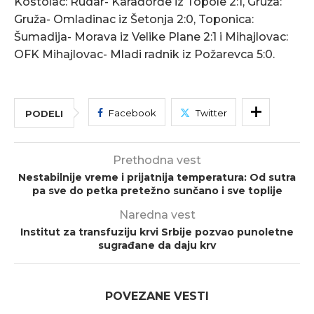
Kostolac: Rudar- Karađorđe iz Topole 2:1, Gruža:
Gruža- Omladinac iz Šetonja 2:0, Toponica:
Šumadija- Morava iz Velike Plane 2:1 i Mihajlovac:
OFK Mihajlovac- Mladi radnik iz Požarevca 5:0.
Facebook
Twitter
PODELI
Prethodna vest
Nestabilnije vreme i prijatnija temperatura: Od sutra
pa sve do petka pretežno sunčano i sve toplije
Naredna vest
Institut za transfuziju krvi Srbije pozvao punoletne
sugrađane da daju krv
POVEZANE VESTI