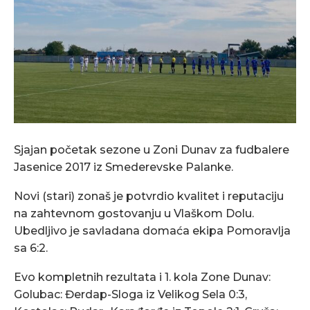
Sjajan početak sezone u Zoni Dunav za fudbalere
Jasenice 2017 iz Smederevske Palanke.
Novi (stari) zonaš je potvrdio kvalitet i reputaciju
na zahtevnom gostovanju u Vlaškom Dolu.
Ubedljivo je savladana domaća ekipa Pomoravlja
sa 6:2.
Evo kompletnih rezultata i 1. kola Zone Dunav:
Golubac: Đerdap-Sloga iz Velikog Sela 0:3,