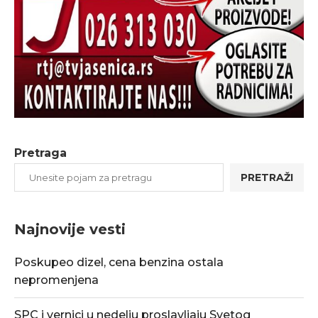
Pretraga
PRETRAŽI
Najnovije vesti
Poskupeo dizel, cena benzina ostala
nepromenjena
SPC i vernici u nedelju proslavljaju Svetog