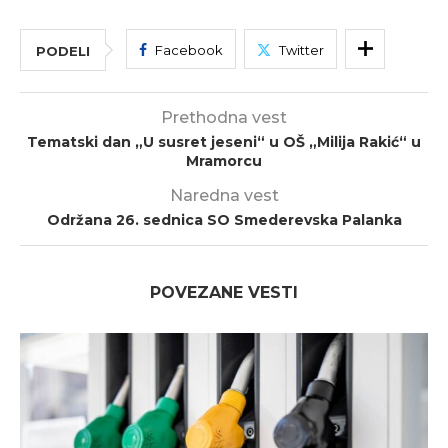
Facebook
Twitter
PODELI
Prethodna vest
Tematski dan „U susret jeseni“ u OŠ „Milija Rakić“ u
Mramorcu
Naredna vest
Održana 26. sednica SO Smederevska Palanka
POVEZANE VESTI