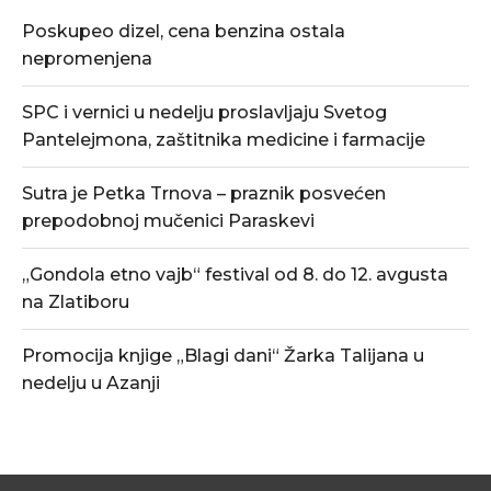
Poskupeo dizel, cena benzina ostala
nepromenjena
SPC i vernici u nedelju proslavljaju Svetog
Pantelejmona, zaštitnika medicine i farmacije
Sutra je Petka Trnova – praznik posvećen
prepodobnoj mučenici Paraskevi
„Gondola etno vajb“ festival od 8. do 12. avgusta
na Zlatiboru
Promocija knjige „Blagi dani“ Žarka Talijana u
nedelju u Azanji