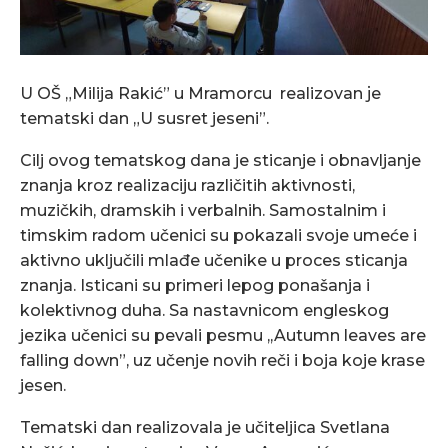
U OŠ „Milija Rakić” u Mramorcu realizovan је
tematski dan „U susret jeseni”.
Cilj ovog tematskog dana je sticanje i obnavljanje
znanja kroz realizaciju različitih aktivnosti,
muzičkih, dramskih i verbalnih. Samostalnim i
timskim radom učenici su pokazali svoje umeće i
aktivno uključili mlađe učenike u proces sticanja
znanja. Isticani su primeri lepog ponašanja i
kolektivnog duha. Sa nastavnicom engleskog
jezika učenici su pevali pesmu ,,Autumn leaves are
falling down”, uz učenje novih reči i boja koje krase
jesen.
Tematski dan realizovala je učiteljica Svetlana