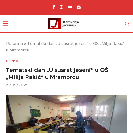
Početna
»
Tematski dan „U susret jeseni“ u OŠ „Milija Rakić“
u Mramorcu
Društvo
Tematski dan „U susret jeseni“ u OŠ
„Milija Rakić“ u Mramorcu
19/09/2025