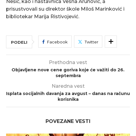
Nešić, kao i nastavnica Vesna Arunović, a
prisustvovali su direktor škole Miloš Marinković i
bibliotekar Marija Ristivojević.
Facebook
Twitter
PODELI
Prethodna vest
Objavljene nove cene goriva koje će važiti do 26.
septembra
Naredna vest
Isplata socijalnih davanja za avgust – danas na računu
korisnika
POVEZANE VESTI