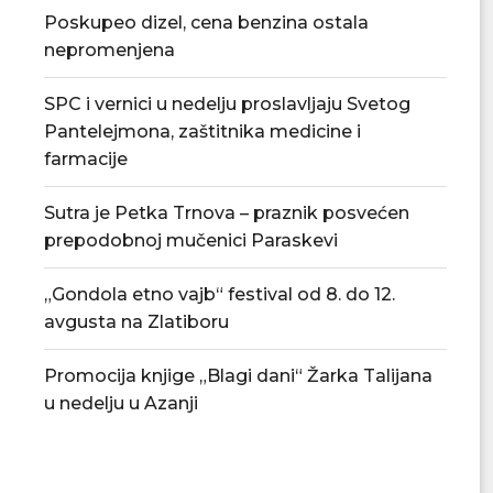
Poskupeo dizel, cena benzina ostala
nepromenjena
SPC i vernici u nedelju proslavljaju Svetog
Pantelejmona, zaštitnika medicine i
farmacije
Sutra je Petka Trnova – praznik posvećen
prepodobnoj mučenici Paraskevi
„Gondola etno vajb“ festival od 8. do 12.
avgusta na Zlatiboru
Promocija knjige „Blagi dani“ Žarka Talijana
u nedelju u Azanji
Divanhana u subotu na Trgu kod
Arheološko i fi