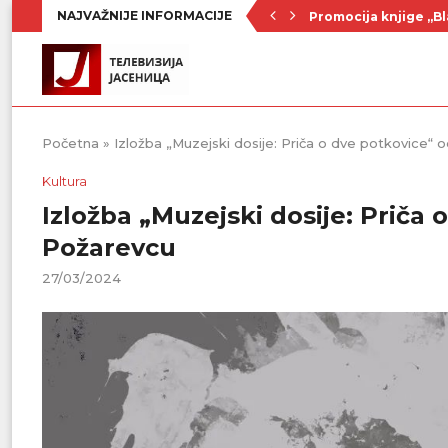
NAJVAŽNIJE INFORMACIJE
Promocija knjige „Bl
Nenad Jezdić u predst
Ognjenović: Sve sp
Penzionerima iz kate
Vlada Srbije usvojila
PU „Čika Jova Zmaj“:
Kulturno leto u Sme
Divanhana u subotu
Prvenstvo počinje 19
Početna
»
Izložba „Muzejski dosije: Priča o dve potkovice“ 
Kultura
Izložba „Muzejski dosije: Priča 
Požarevcu
27/03/2024